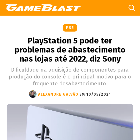
PS5
PlayStation 5 pode ter
problemas de abastecimento
nas lojas até 2022, diz Sony
Dificuldade na aquisição de componentes para
produção do console é o principal motivo para o
frequente desabastecimento.
ALEXANDRE GALVÃO
EM 10/05/2021