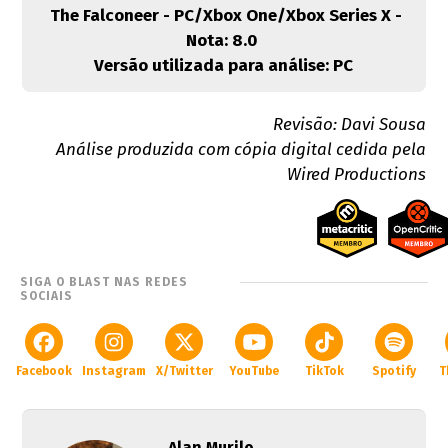
The Falconeer - PC/Xbox One/Xbox Series X -
Nota: 8.0
Versão utilizada para análise: PC
Revisão: Davi Sousa
Análise produzida com cópia digital cedida pela
Wired Productions
SIGA O BLAST NAS REDES
SOCIAIS
Facebook
Instagram
X/Twitter
YouTube
TikTok
Spotify
T
Alan Murilo