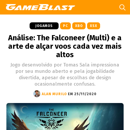
JOGAMOS
PC
XBO
XSX
Análise: The Falconeer (Multi) e a
arte de alçar voos cada vez mais
altos
Jogo desenvolvido por Tomas Sala impressiona
por seu mundo aberto e pela jogabilidade
divertida, apesar de escolhas de design
ocasionalmente confusas.
ALAN MURILO
EM 25/11/2020