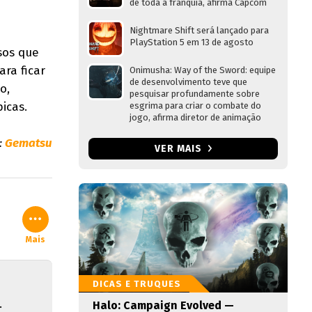
de toda a franquia, afirma Capcom
Nightmare Shift será lançado para
PlayStation 5 em 13 de agosto
sos que
ra ficar
Onimusha: Way of the Sword: equipe
de desenvolvimento teve que
o,
pesquisar profundamente sobre
icas.
esgrima para criar o combate do
jogo, afirma diretor de animação
:
Gematsu
VER MAIS
Mais
DICAS E TRUQUES
.
Halo: Campaign Evolved —