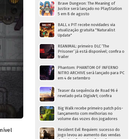
Brave Dungeon: The Meaning of
Justice será lançado no PlayStation
5 em 8 de agosto
BALL x PIT recebe novidades via
atualização gratuita "Naturalist
Update"
REANIMAL: primeiro DLC ‘The
Prisoner’ já está disponível; confira o
trailer
Phantom: PHANTOM OF INFERNO
NITRO ARCHIVE será lançado para PC
em 4 de setembro
Teaser da sequência de Road 96 é
revelado pela DigixArt; confira
Big Walk recebe primeiro patch pós-
lançamento com melhorias no
volume das vozes dos jogadores
nível
Resident Evil Requiem: sucesso do
jogo levou ao aumento das vendas