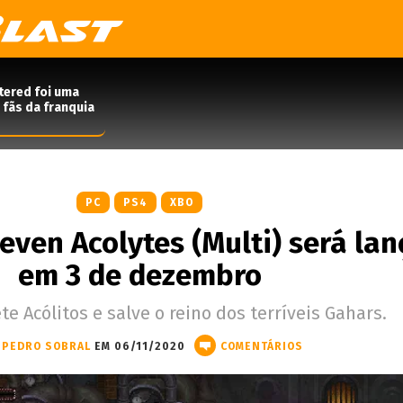
tered foi uma
 fãs da franquia
PC
PS4
XBO
even Acolytes (Multi) será la
em 3 de dezembro
te Acólitos e salve o reino dos terríveis Gahars.
PEDRO SOBRAL
EM 06/11/2020
COMENTÁRIOS