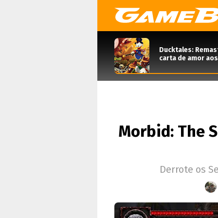
Ducktales: Remas
carta de amor aos
Morbid: The S
Derrote os Se