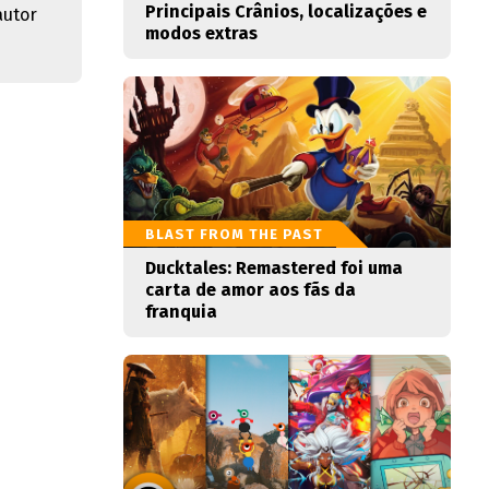
Principais Crânios, localizações e
autor
modos extras
BLAST FROM THE PAST
Ducktales: Remastered foi uma
carta de amor aos fãs da
franquia