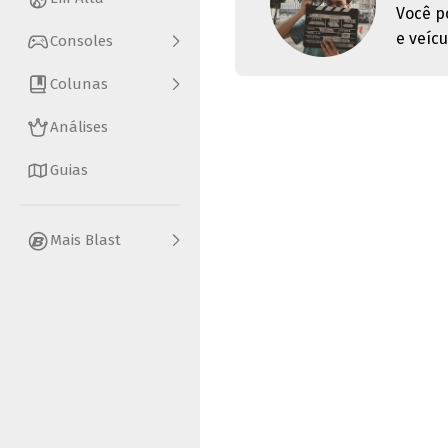
Você p
e veícu
Consoles
Colunas
Análises
Guias
Mais Blast