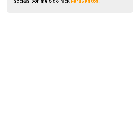
sociais por meio do nick
FaruSantos
.