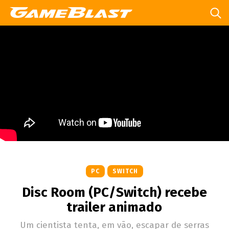
PC
SWITCH
Disc Room (PC/Switch) recebe
trailer animado
Um cientista tenta, em vão, escapar de serras