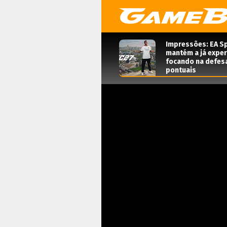
Impressões: EA Sp
mantém a já expe
focando na defes
pontuais