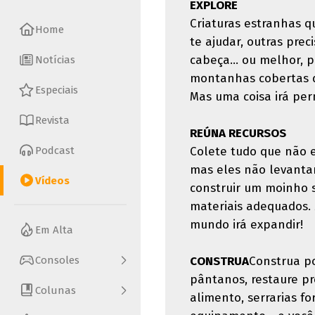
EXPLORE
Criaturas estranhas q
Home
te ajudar, outras prec
cabeça... ou melhor, pe
Notícias
montanhas cobertas de
Especiais
Mas uma coisa irá pe
Revista
REÚNA RECURSOS
Podcast
Colete tudo que não 
mas eles não levanta
Vídeos
construir um moinho s
materiais adequados.
mundo irá expandir!
Em Alta
Consoles
CONSTRUA
Construa po
pântanos, restaure pr
Colunas
alimento, serrarias f