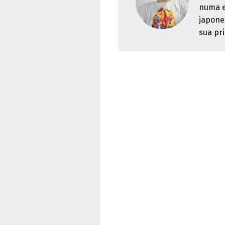
numa e
japone
sua pri