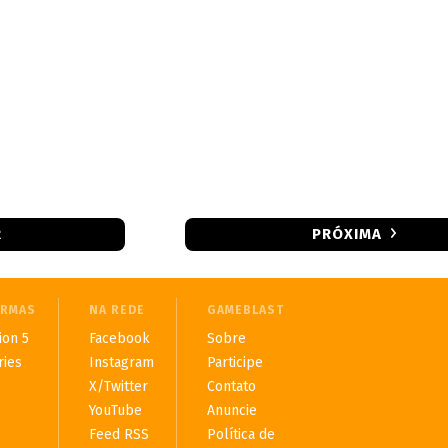
R
PRÓXIMA
ORMAS
NA REDE
GAMEBLAST
ion 5
Facebook
Sobre
ries
Instagram
Participe
X/Twitter
Contato
YouTube
Anuncie
Feed RSS
Política de