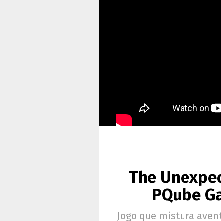
The Unexpec
PQube Gam
Jogo que mistura aven