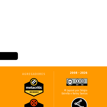
2008 - 2026
AGREGADORES
© Layout por Sérgio
Estrella e Farley Santos