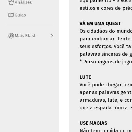
equipamento - e você
Análises
estilos e cores de pré
Guias
VÁ EM UMA QUEST
Os cidadãos do mundo
Mais Blast
para embarcar. Tente
seus esforços. Você 
palavras sinceras de g
* Personagens de jog
LUTE
Você pode chegar bem
apenas palavras genti
armaduras, lute, e co
que a espada nunca e
USE MAGIAS
Não tem comida ou ma