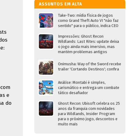
ASSUNTOS EM ALTA
Take-Two: mídia física de jogos
como Grand Theft Auto VI "não faz
sentido" para o público, indica CEO
sts
Impressões: Ghost Recon
dos
Wildlands: Last Rites: update deixa
o jogo ainda mais imersivo, mas
e:
mantém problemas antigos
Onimusha: Way of the Sword recebe
trailer 'Cortando Destinos'; confira
Análise: Montabi é simples,
 com
carismático e entrega um combate
tático desafiador
as e
sa do
Ghost Recon: Ubisoft celebra os 25
anos da franquia com novidades
para Wildlands, Insider Program
para o próximo jogo, descontos e
muito mais