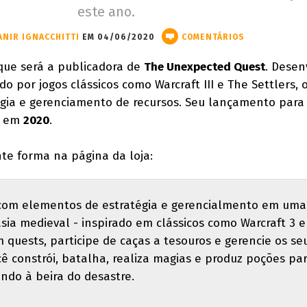
este ano.
ANIR IGNACCHITTI
EM 04/06/2020
COMENTÁRIOS
ue será a publicadora de
The Unexpected Quest
. Desen
do por jogos clássicos como Warcraft III e The Settlers, 
égia e gerenciamento de recursos. Seu lançamento para
a em
2020
.
nte forma na página da loja:
com elementos de estratégia e gerencialmento em uma
ia medieval - inspirado em clássicos como Warcraft 3 e
 quests, participe de caças a tesouros e gerencie os se
ê constrói, batalha, realiza magias e produz poções pa
ndo à beira do desastre.