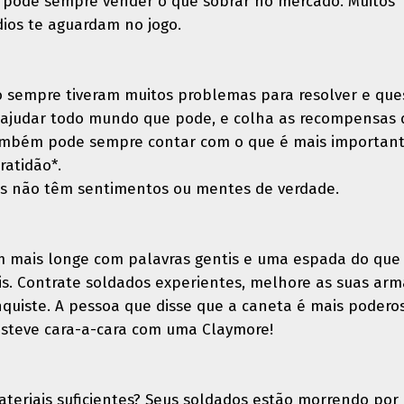
 pode sempre vender o que sobrar no mercado. Muitos
dios te aguardam no jogo.
 sempre tiveram muitos problemas para resolver e que
 ajudar todo mundo que pode, e colha as recompensas 
também pode sempre contar com o que é mais important
ratidão*.
os não têm sentimentos ou mentes de verdade.
 mais longe com palavras gentis e uma espada do que
s. Contrate soldados experientes, melhore as suas arm
nquiste. A pessoa que disse que a caneta é mais podero
steve cara-a-cara com uma Claymore!
teriais suficientes? Seus soldados estão morrendo por