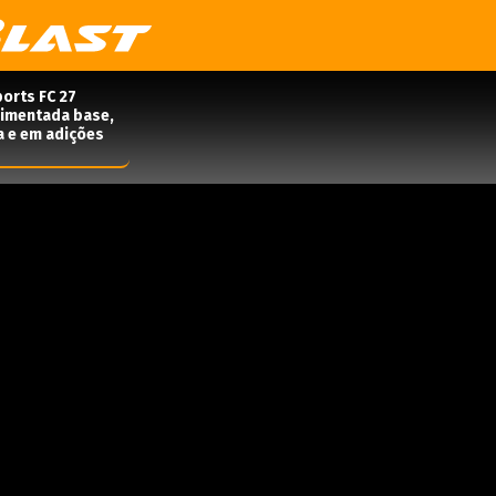
orts FC 27
rimentada base,
a e em adições