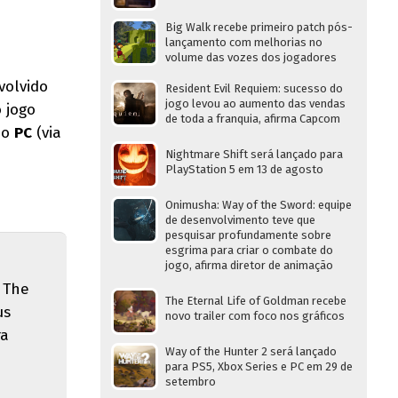
Big Walk recebe primeiro patch pós-
lançamento com melhorias no
volume das vozes dos jogadores
volvido
Resident Evil Requiem: sucesso do
jogo levou ao aumento das vendas
o jogo
de toda a franquia, afirma Capcom
 o
PC
(via
Nightmare Shift será lançado para
PlayStation 5 em 13 de agosto
Onimusha: Way of the Sword: equipe
de desenvolvimento teve que
pesquisar profundamente sobre
esgrima para criar o combate do
jogo, afirma diretor de animação
 The
The Eternal Life of Goldman recebe
us
novo trailer com foco nos gráficos
ra
Way of the Hunter 2 será lançado
para PS5, Xbox Series e PC em 29 de
setembro