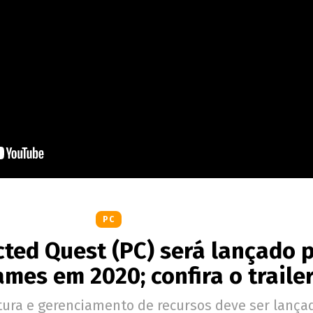
PC
ted Quest (PC) será lançado 
es em 2020; confira o traile
tura e gerenciamento de recursos deve ser lança