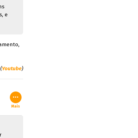
ns
s, e
çamento,
(
Youtube
)
Mais
r