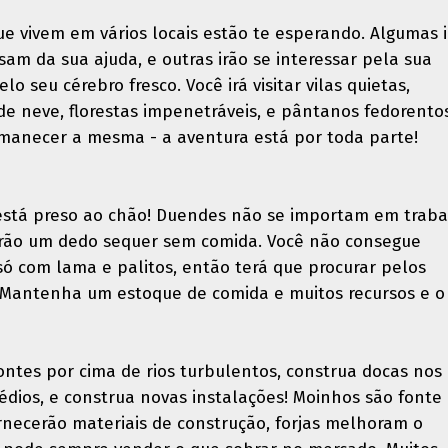
ue vivem em vários locais estão te esperando. Algumas 
isam da sua ajuda, e outras irão se interessar pela sua
lo seu cérebro fresco. Você irá visitar vilas quietas,
 neve, florestas impenetráveis, e pântanos fedorentos
rmanecer a mesma - a aventura está por toda parte!
está preso ao chão! Duendes não se importam em traba
rão um dedo sequer sem comida. Você não consegue
ó com lama e palitos, então terá que procurar pelos
 Mantenha um estoque de comida e muitos recursos e o
ntes por cima de rios turbulentos, construa docas nos
édios, e construa novas instalações! Moinhos são fonte
ornecerão materiais de construção, forjas melhoram o