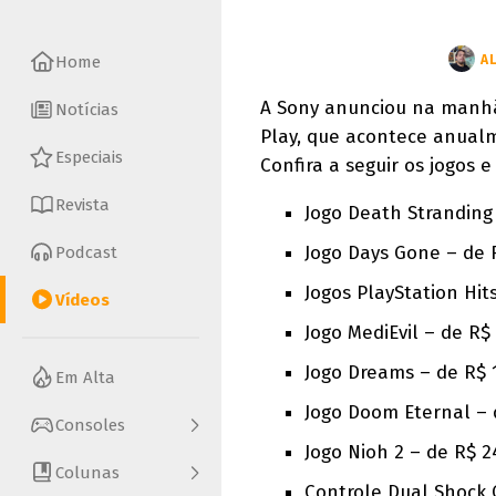
Home
A
A Sony anunciou na manhã
Notícias
Play, que acontece anualm
Especiais
Confira a seguir os jogos 
Revista
Jogo Death Stranding 
Jogo Days Gone – de 
Podcast
Jogos PlayStation Hit
Vídeos
Jogo MediEvil – de R$
Jogo Dreams – de R$ 
Em Alta
Jogo Doom Eternal – 
Consoles
Jogo Nioh 2 – de R$ 2
Colunas
Controle Dual Shock 