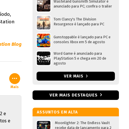
Wasteland Gunsmith Simulator é
anunciado para PC; confira o trailer
íodo,
Tom Clancy's The Division
Station
Resurgence é lançado para PC
Gunstoppable é lançado para PC e
consoles Xbox em 5 de agosto
ation Blog
Word Game é anunciado para
PlayStation 5 e chega em 20 de
agosto
VER MAIS
Mais
VER MAIS DESTAQUES
ASSUNTOS EM ALTA
2 e
tos e
Moonlighter 2: The Endless Vault
recebe data de lançamento para 2