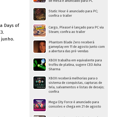
de mesa é anunciado para PC
Static Hour é anunciado para PC;
confira o trailer
a Days of
Cargo, Please! é lançado para PC via
3.
Steam; confira ao trailer
 junho.
Phantom Blade Zero receberá
gameplay em 11 de agosto junto com
a abertura das pré-vendas
XBOX trabalha em equivalente para
troféu de platina, sugere CEO Asha
Sharma
XBOX receberá melhorias para o
sistema de conquistas, capturas de
tela, salvamentos e listas de desejo;
confira
Mega City Force é anunciado para
consoles e chega em 21 de agosto