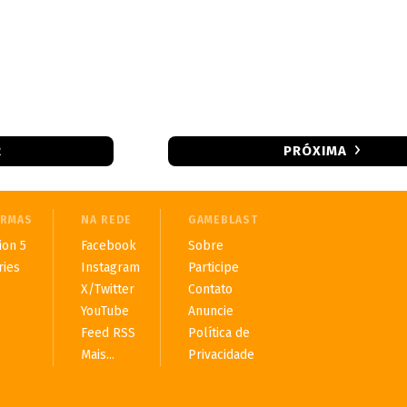
R
PRÓXIMA
ORMAS
NA REDE
GAMEBLAST
ion 5
Facebook
Sobre
ries
Instagram
Participe
X/Twitter
Contato
YouTube
Anuncie
Feed RSS
Política de
Mais...
Privacidade