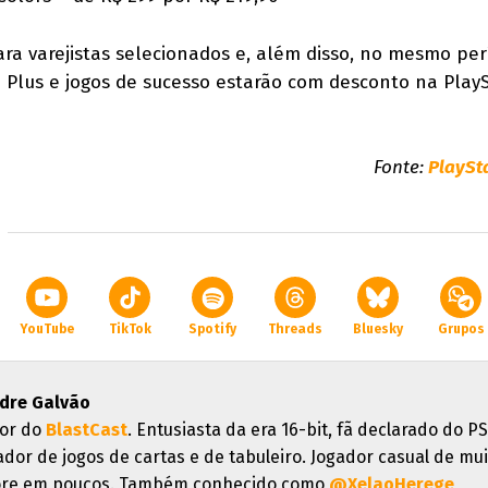
ara varejistas selecionados e, além disso, no mesmo per
n Plus e jogos de sucesso estarão com desconto na Play
Fonte:
PlaySt
YouTube
TikTok
Spotify
Threads
Bluesky
Grupos
dre Galvão
or do
BlastCast
. Entusiasta da era 16-bit, fã declarado do PS
ador de jogos de cartas e de tabuleiro. Jogador casual de mui
re em poucos. Também conhecido como
@XelaoHerege