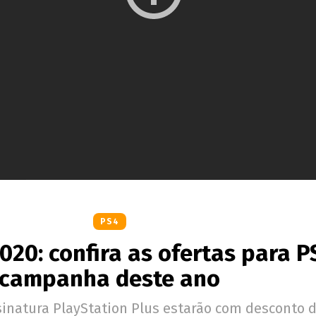
PS4
020: confira as ofertas para P
campanha deste ano
sinatura PlayStation Plus estarão com desconto d