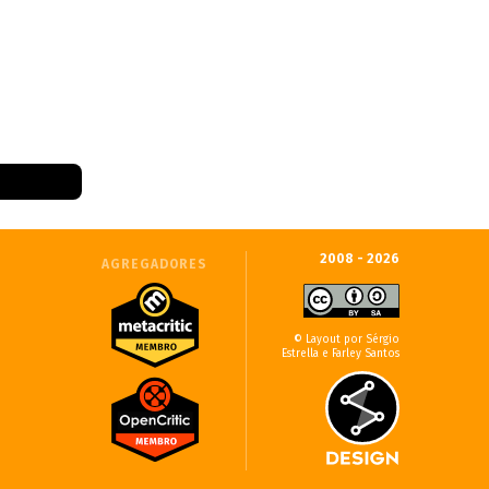
2008 - 2026
AGREGADORES
© Layout por Sérgio
Estrella e Farley Santos