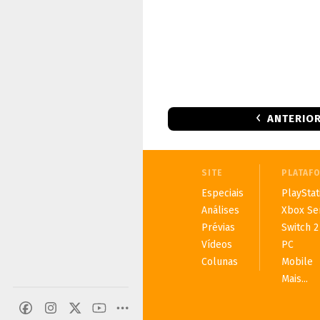
ANTERIO
SITE
PLATAF
Especiais
PlayStat
Análises
Xbox Se
Prévias
Switch 2
Vídeos
PC
Colunas
Mobile
Mais...