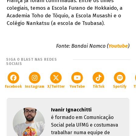
França já foram confirmadas. Entre os times
colegiais, temos a Escola Furano de Hokkaido, a
Academia Toho de Tóquio, a Escola Musashi e o
Colégio Nankatsu (a escola de Tsubasa).
Fonte: Bandai Namco (
Youtube
)
SIGA O BLAST NAS REDES
SOCIAIS
Facebook
Instagram
X/Twitter
YouTube
TikTok
Spotify
T
Ivanir Ignacchitti
é formado em Comunicação
Social pela UFMG e costumava
trabalhar numa equipe de