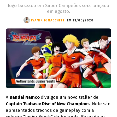
Jogo baseado em Super Campeões será lançado
em agosto.
IVANIR IGNACCHITTI
EM 11/06/2020
A
Bandai Namco
divulgou um novo trailer de
Captain Tsubasa: Rise of New Champions
. Nele são
apresentados trechos de gameplay com a
seleção "Junior Youth" da Holanda. Baseado na