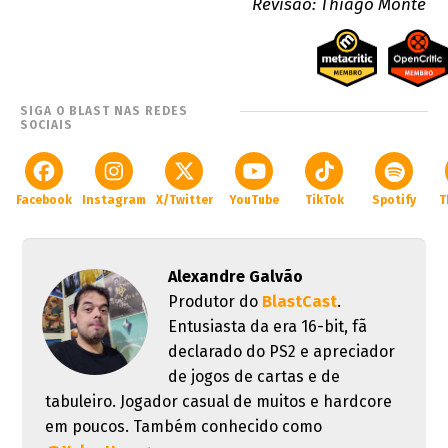
Revisão: Thiago Monte
SIGA O BLAST NAS REDES
SOCIAIS
Facebook
Instagram
X/Twitter
YouTube
TikTok
Spotify
T
Alexandre Galvão
Produtor do
BlastCast
.
Entusiasta da era 16-bit, fã
declarado do PS2 e apreciador
de jogos de cartas e de
tabuleiro. Jogador casual de muitos e hardcore
em poucos. Também conhecido como