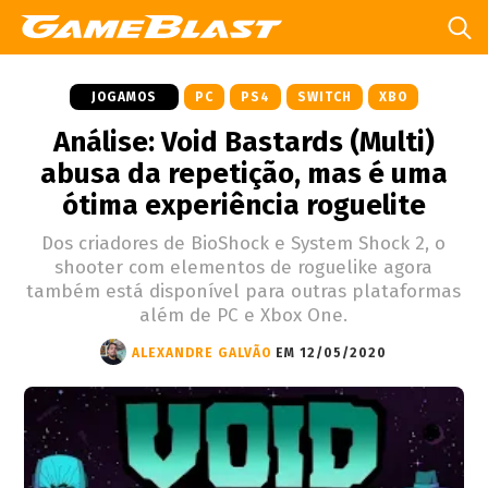
JOGAMOS
PC
PS4
SWITCH
XBO
Análise: Void Bastards (Multi)
abusa da repetição, mas é uma
ótima experiência roguelite
Dos criadores de BioShock e System Shock 2, o
shooter com elementos de roguelike agora
também está disponível para outras plataformas
além de PC e Xbox One.
ALEXANDRE GALVÃO
EM 12/05/2020