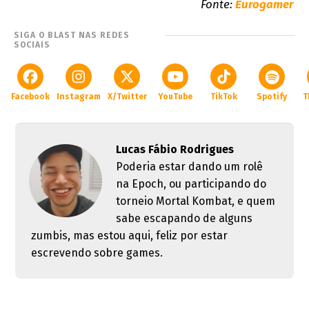
Fonte:
Eurogamer
SIGA O BLAST NAS REDES
SOCIAIS
Facebook
Instagram
X/Twitter
YouTube
TikTok
Spotify
T
Lucas Fábio Rodrigues
Poderia estar dando um rolê
na Epoch, ou participando do
torneio Mortal Kombat, e quem
sabe escapando de alguns
zumbis, mas estou aqui, feliz por estar
escrevendo sobre games.