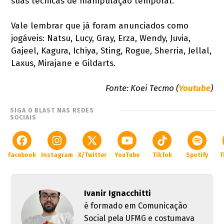
suas técnicas de manipulação temporal.
Vale lembrar que já foram anunciados como
jogáveis: Natsu, Lucy, Gray, Erza, Wendy, Juvia,
Gajeel, Kagura, Ichiya, Sting, Rogue, Sherria, Jellal,
Laxus, Mirajane e Gildarts.
Fonte: Koei Tecmo
(
Youtube
)
SIGA O BLAST NAS REDES
SOCIAIS
Facebook
Instagram
X/Twitter
YouTube
TikTok
Spotify
T
Ivanir Ignacchitti
é formado em Comunicação
Social pela UFMG e costumava