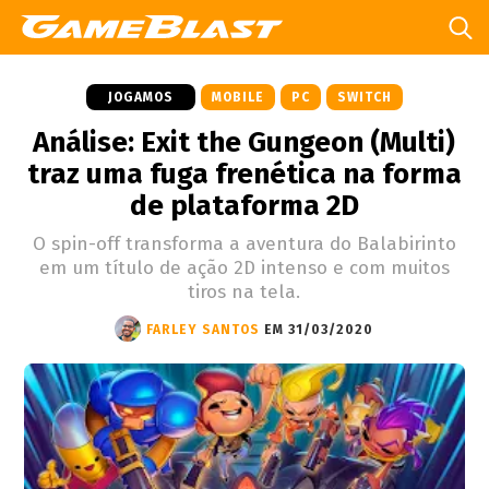
JOGAMOS
MOBILE
PC
SWITCH
Análise: Exit the Gungeon (Multi)
traz uma fuga frenética na forma
de plataforma 2D
O spin-off transforma a aventura do Balabirinto
em um título de ação 2D intenso e com muitos
tiros na tela.
FARLEY SANTOS
EM 31/03/2020