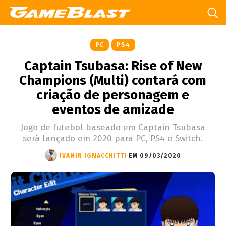
PC
PS4
Captain Tsubasa: Rise of New
Champions (Multi) contará com
criação de personagem e
eventos de amizade
Jogo de futebol baseado em Captain Tsubasa
será lançado em 2020 para PC, PS4 e Switch.
IVANIR IGNACCHITTI
EM 09/03/2020