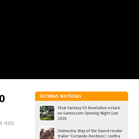
20
ÚLTIMAS NOTÍCIAS
Final Fantasy VII Revelation estará
no Gamescom Opening Night Live
2026
a nos
Onimusha: Way of the Sword recebe
trailer 'Cortando Destinos'; confira