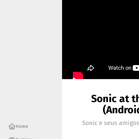
Sonic at 
(Androi
Sonic e seus amigo
Home