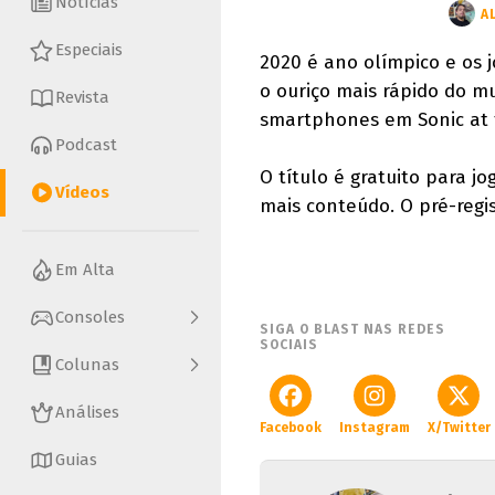
Notícias
A
Especiais
2020 é ano olímpico e os 
o ouriço mais rápido do m
Revista
smartphones em Sonic at 
Podcast
O título é gratuito para j
Vídeos
mais conteúdo. O pré-regis
Em Alta
Consoles
SIGA O BLAST NAS REDES
SOCIAIS
Colunas
Análises
Facebook
Instagram
X/Twitter
Guias