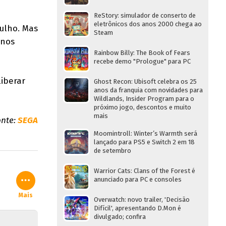
ReStory: simulador de conserto de
eletrônicos dos anos 2000 chega ao
ulho. Mas
Steam
 nos
Rainbow Billy: The Book of Fears
recebe demo "Prologue" para PC
liberar
Ghost Recon: Ubisoft celebra os 25
anos da franquia com novidades para
Wildlands, Insider Program para o
próximo jogo, descontos e muito
mais
onte:
SEGA
Moomintroll: Winter’s Warmth será
lançado para PS5 e Switch 2 em 18
de setembro
Warrior Cats: Clans of the Forest é
anunciado para PC e consoles
Mais
Overwatch: novo trailer, 'Decisão
Difícil', apresentando D.Mon é
divulgado; confira