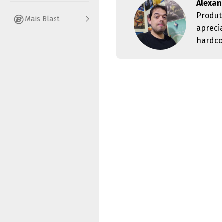
Alexan
Produt
Mais Blast
apreci
hardco