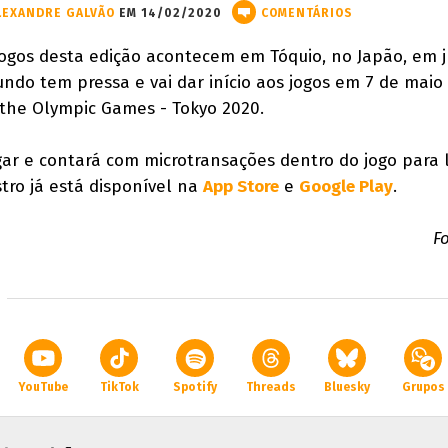
LEXANDRE GALVÃO
EM 14/02/2020
COMENTÁRIOS
jogos desta edição acontecem em Tóquio, no Japão, em j
undo tem pressa e vai dar início aos jogos em 7 de maio
the Olympic Games - Tokyo 2020.
ogar e contará com microtransações dentro do jogo para 
tro já está disponível na
App Store
e
Google Play
.
F
YouTube
TikTok
Spotify
Threads
Bluesky
Grupos