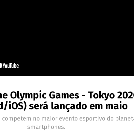
the Olympic Games - Tokyo 20
d/iOS) será lançado em maio
s competem no maior evento esportivo do planet
smartphones.