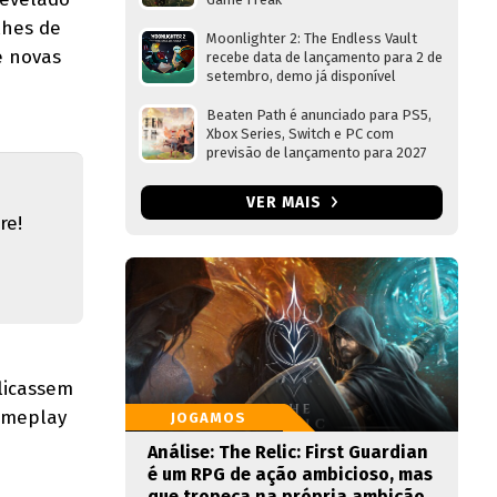
lhes de
Moonlighter 2: The Endless Vault
e novas
recebe data de lançamento para 2 de
setembro, demo já disponível
Beaten Path é anunciado para PS5,
Xbox Series, Switch e PC com
previsão de lançamento para 2027
VER MAIS
re!
licassem
gameplay
JOGAMOS
Análise: The Relic: First Guardian
é um RPG de ação ambicioso, mas
que tropeça na própria ambição