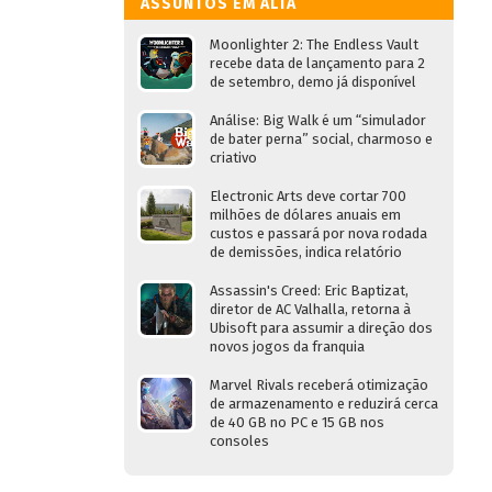
ASSUNTOS EM ALTA
Moonlighter 2: The Endless Vault
recebe data de lançamento para 2
de setembro, demo já disponível
Análise: Big Walk é um “simulador
de bater perna” social, charmoso e
criativo
Electronic Arts deve cortar 700
milhões de dólares anuais em
custos e passará por nova rodada
de demissões, indica relatório
Assassin's Creed: Eric Baptizat,
diretor de AC Valhalla, retorna à
Ubisoft para assumir a direção dos
novos jogos da franquia
Marvel Rivals receberá otimização
de armazenamento e reduzirá cerca
de 40 GB no PC e 15 GB nos
consoles