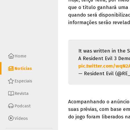
que o título ganhará uma
quando será disponibiliza
informações serão revelad
It was written in the S
Home
A Resident Evil 3 Demo
pic.twitter.com/wqN2
Notícias
— Resident Evil (@R
Especiais
Revista
Acompanhando o anúncio
Podcast
suas prévias, com base em
do jogo foram liberados na
Vídeos