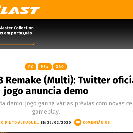
Master Collection
das em português
PC
PS4
XBO
3 Remake (Multi): Twitter ofici
jogo anuncia demo
da demo, jogo ganhá várias prévias com novas c
gameplay.
PEDRO PINTO ALBUQUERQUE
EM 25/02/2020
COMENTÁRIOS