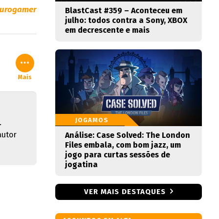
urogamer
BlastCast #359 – Aconteceu em
julho: todos contra a Sony, XBOX
em decrescente e mais
Mais
JOGAMOS
.
autor
Análise: Case Solved: The London
Files embala, com bom jazz, um
jogo para curtas sessões de
jogatina
VER MAIS DESTAQUES