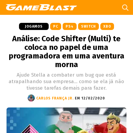
JOGAMOS
PC
PS4
SWITCH
XBO
Análise: Code Shifter (Multi) te
coloca no papel de uma
programadora em uma aventura
morna
Ajude Stella a combater um bug que está
atrapalhando sua empresa… como se ela já não
tivesse tarefas demais para fazer.
CARLOS FRANÇA JR.
EM 12/02/2020