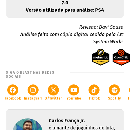
7.0
Versão utilizada para análise: PS4
Revisão: Davi Sousa
Análise feita com cópia digital cedida pela Arc
System Works
SIGA O BLAST NAS REDES
SOCIAIS
Facebook
Instagram
X/Twitter
YouTube
TikTok
Spotify
T
Carlos França Jr.
é amante de joguinhos de luta,