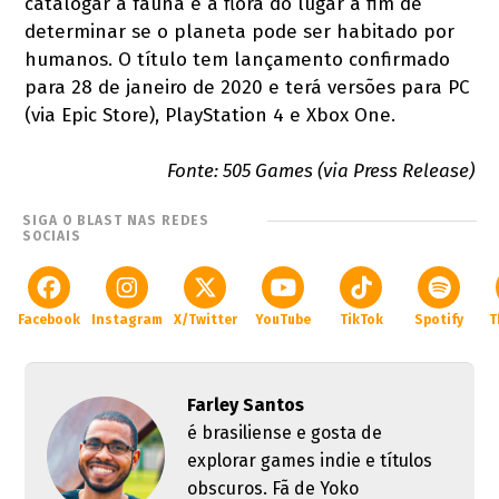
catalogar a fauna e a flora do lugar a fim de
determinar se o planeta pode ser habitado por
humanos. O título tem lançamento confirmado
para 28 de janeiro de 2020 e terá versões para PC
(via Epic Store), PlayStation 4 e Xbox One.
Fonte: 505 Games (via Press Release)
SIGA O BLAST NAS REDES
SOCIAIS
Facebook
Instagram
X/Twitter
YouTube
TikTok
Spotify
T
Farley Santos
é brasiliense e gosta de
explorar games indie e títulos
obscuros. Fã de Yoko