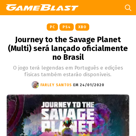
PC
PS4
XBO
Journey to the Savage Planet
(Multi) será lançado oficialmente
no Brasil
O jogo terá legendas em Português e edições
físicas também estarão disponíveis.
FARLEY SANTOS
EM 24/01/2020