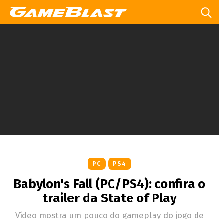
PC
PS4
Babylon's Fall (PC/PS4): confira o
trailer da State of Play
Vídeo mostra um pouco do gameplay do jogo de