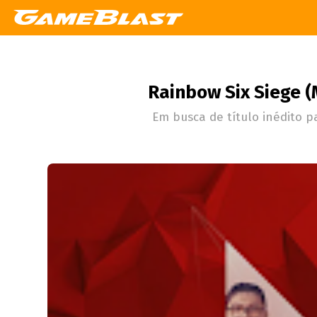
Rainbow Six Siege (
Em busca de título inédito p