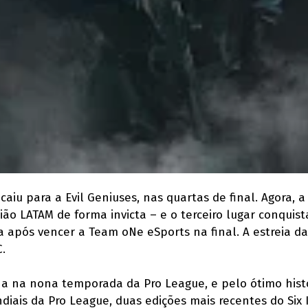
caiu para a Evil Geniuses, nas quartas de final. Agora,
ão LATAM de forma invicta – e o terceiro lugar conquis
na após vencer a Team oNe eSports na final. A estreia d
C.
ha na nona temporada da Pro League, e pelo ótimo histó
diais da Pro League, duas edições mais recentes do Six I