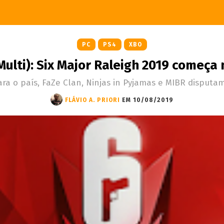
PC
PS4
XBO
Multi): Six Major Raleigh 2019 começa
ara o país, FaZe Clan, Ninjas in Pyjamas e MIBR disputa
FLÁVIO A. PRIORI
EM 10/08/2019