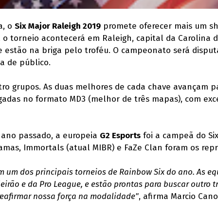
a, o
Six Major Raleigh 2019
promete oferecer mais um s
 o torneio acontecerá em Raleigh, capital da Carolina 
e estão na briga pelo troféu. O campeonato será disput
a de público.
atro grupos. As duas melhores de cada chave avançam pa
jogadas no formato MD3 (melhor de três mapas), com exc
o ano passado, a europeia
G2 Esports
foi a campeã do Six
jamas, Immortals (atual MIBR) e FaZe Clan foram os repr
m um dos principais torneios de Rainbow Six do ano. As e
eirão e da Pro League, e estão prontas para buscar outro t
reafirmar nossa força na modalidade"
, afirma Marcio Can