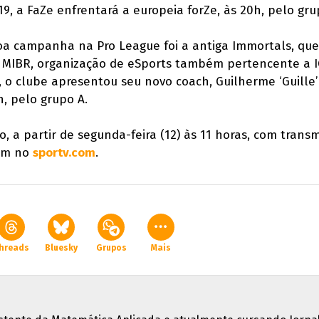
9, a FaZe enfrentará a europeia forZe, às 20h, pelo gru
boa campanha na Pro League foi a antiga Immortals, qu
a MIBR, organização de eSports também pertencente a I
 o clube apresentou seu novo coach, Guilherme ‘Guille’ S
, pelo grupo A.
o, a partir de segunda-feira (12) às 11 horas, com trans
ém no
sportv.com
.
hreads
Bluesky
Grupos
Mais