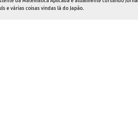
ente da Matemática Aplicada e atualmente cursando Jornali
ls e várias coisas vindas lá do Japão.