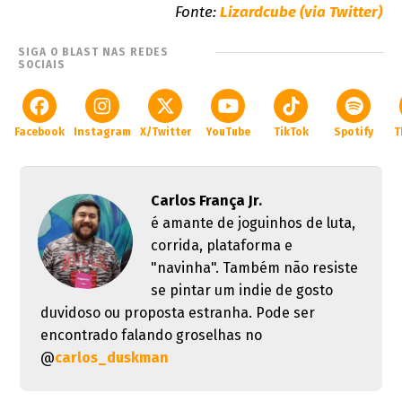
Fonte:
Lizardcube (via Twitter)
SIGA O BLAST NAS REDES
SOCIAIS
Facebook
Instagram
X/Twitter
YouTube
TikTok
Spotify
T
Carlos França Jr.
é amante de joguinhos de luta,
corrida, plataforma e
"navinha". Também não resiste
se pintar um indie de gosto
duvidoso ou proposta estranha. Pode ser
encontrado falando groselhas no
@
carlos_duskman