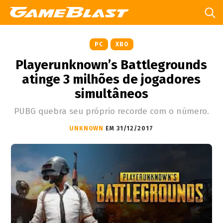
PC
XBO
Playerunknown’s Battlegrounds
atinge 3 milhões de jogadores
simultâneos
PUBG quebra seu próprio recorde com o número.
UNKNOWN
EM 31/12/2017