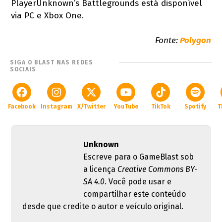
PlayerUnknown’s Battlegrounds está disponível
via PC e Xbox One.
Fonte:
Polygon
SIGA O BLAST NAS REDES
SOCIAIS
Facebook
Instagram
X/Twitter
YouTube
TikTok
Spotify
T
Unknown
Escreve para o GameBlast sob
a licença
Creative Commons BY-
SA 4.0
. Você pode usar e
compartilhar este conteúdo
desde que credite o autor e veículo original.