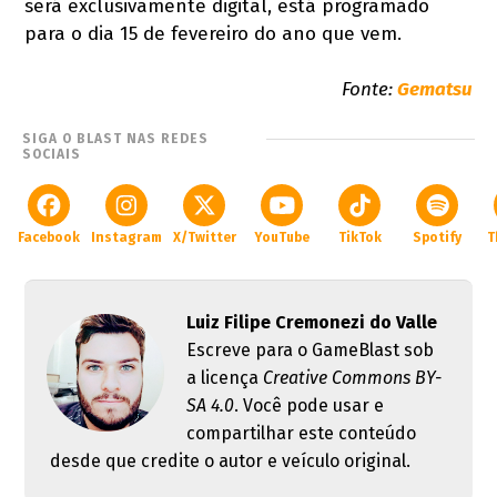
será exclusivamente digital, está programado
para o dia 15 de fevereiro do ano que vem.
Fonte:
Gematsu
SIGA O BLAST NAS REDES
SOCIAIS
Facebook
Instagram
X/Twitter
YouTube
TikTok
Spotify
T
Luiz Filipe Cremonezi do Valle
Escreve para o GameBlast sob
a licença
Creative Commons BY-
SA 4.0
. Você pode usar e
compartilhar este conteúdo
desde que credite o autor e veículo original.