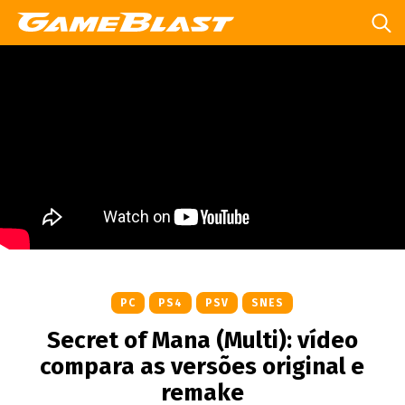
PC
PS4
PSV
SNES
Secret of Mana (Multi): vídeo
compara as versões original e
remake