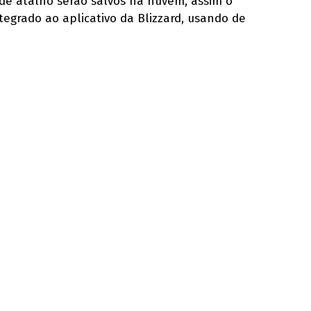
 de atalho serão salvos na nuvem, assim o
tegrado ao aplicativo da Blizzard, usando de