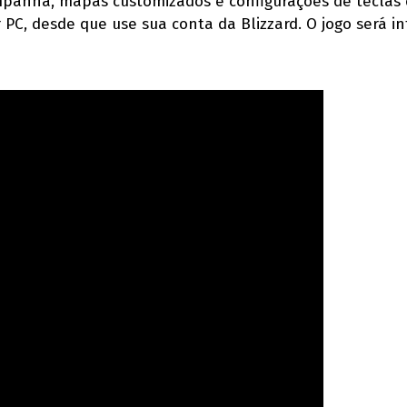
ampanha, mapas customizados e configurações de teclas
C, desde que use sua conta da Blizzard. O jogo será in