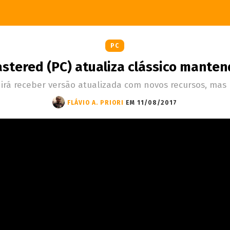
PC
stered (PC) atualiza clássico mante
a irá receber versão atualizada com novos recursos, m
FLÁVIO A. PRIORI
EM 11/08/2017