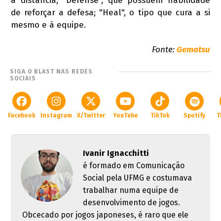
à distância; "Defense", que possuem habilidade
de reforçar a defesa; "Heal", o tipo que cura a si
mesmo e à equipe.
Fonte:
Gematsu
SIGA O BLAST NAS REDES
SOCIAIS
Facebook
Instagram
X/Twitter
YouTube
TikTok
Spotify
T
Ivanir Ignacchitti
é formado em Comunicação
Social pela UFMG e costumava
trabalhar numa equipe de
desenvolvimento de jogos.
Obcecado por jogos japoneses, é raro que ele