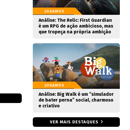
JOGAMOS
Análise: The Relic: First Guardian
é um RPG de ação ambicioso, mas
que tropeça na própria ambição
JOGAMOS
Análise: Big Walk é um “simulador
de bater perna” social, charmoso
e criativo
VER MAIS DESTAQUES