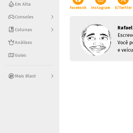
Em Alta
Facebook
Instagram
X/Twitter
Consoles
Rafael 
Colunas
Escrev
Análises
Você p
e veícu
Guias
Mais Blast