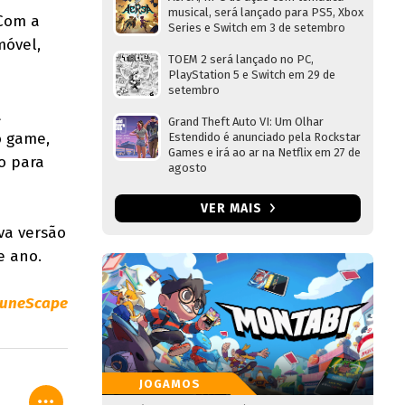
musical, será lançado para PS5, Xbox
 Com a
Series e Switch em 3 de setembro
móvel,
TOEM 2 será lançado no PC,
PlayStation 5 e Switch em 29 de
setembro
a
Grand Theft Auto VI: Um Olhar
o game,
Estendido é anunciado pela Rockstar
Games e irá ao ar na Netflix em 27 de
o para
agosto
VER MAIS
va versão
e ano.
uneScape
JOGAMOS