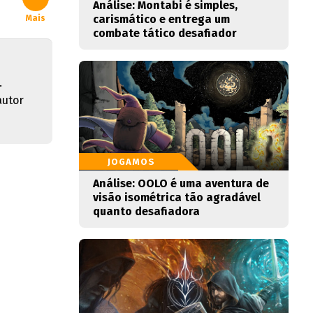
Análise: Montabi é simples,
carismático e entrega um
Mais
combate tático desafiador
.
autor
JOGAMOS
Análise: OOLO é uma aventura de
visão isométrica tão agradável
quanto desafiadora