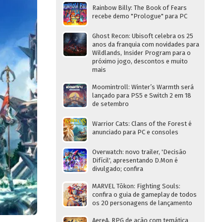
Rainbow Billy: The Book of Fears
recebe demo "Prologue" para PC
Ghost Recon: Ubisoft celebra os 25
anos da franquia com novidades para
Wildlands, Insider Program para o
próximo jogo, descontos e muito
mais
Moomintroll: Winter’s Warmth será
lançado para PS5 e Switch 2 em 18
de setembro
Warrior Cats: Clans of the Forest é
anunciado para PC e consoles
Overwatch: novo trailer, 'Decisão
Difícil', apresentando D.Mon é
divulgado; confira
MARVEL Tōkon: Fighting Souls:
confira o guia de gameplay de todos
os 20 personagens de lançamento
AereA, RPG de ação com temática