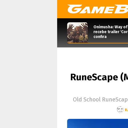
Onimusha: Way of
recebe trailer 'Co
confira
RuneScape (Mu
Old School RuneScap
R