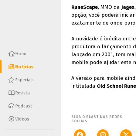
RuneScape
, MMO da
Jagex
opção, você poderá inicia
exatamente de onde paro
A novidade é inédita entr
produtora o lançamento do
Home
lançado em 2001, tem mais
mobile pode ajudar este 
Notícias
A versão para mobile ain
Especiais
intitulada
Old School Run
Revista
Podcast
SIGA O BLAST NAS REDES
Vídeos
SOCIAIS