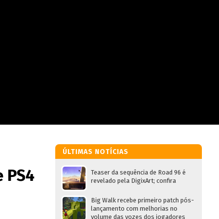
ÚLTIMAS NOTÍCIAS
e PS4
Teaser da sequência de Road 96 é
revelado pela DigixArt; confira
Big Walk recebe primeiro patch pós-
lançamento com melhorias no
volume das vozes dos jogadores