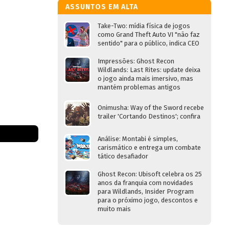
ASSUNTOS EM ALTA
Take-Two: mídia física de jogos
como Grand Theft Auto VI "não faz
sentido" para o público, indica CEO
Impressões: Ghost Recon
Wildlands: Last Rites: update deixa
o jogo ainda mais imersivo, mas
mantém problemas antigos
Onimusha: Way of the Sword recebe
trailer 'Cortando Destinos'; confira
Análise: Montabi é simples,
carismático e entrega um combate
tático desafiador
Ghost Recon: Ubisoft celebra os 25
anos da franquia com novidades
para Wildlands, Insider Program
para o próximo jogo, descontos e
muito mais