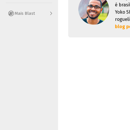
é brasi
Yoko S
Mais Blast
rogueli
blog p