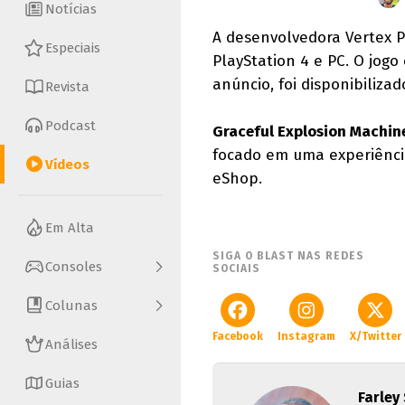
Notícias
A desenvolvedora Vertex 
Especiais
PlayStation 4 e PC. O jogo
anúncio, foi disponibiliza
Revista
Podcast
Graceful Explosion Machin
focado em uma experiência
Vídeos
eShop.
Em Alta
SIGA O BLAST NAS REDES
Consoles
SOCIAIS
Colunas
Facebook
Instagram
X/Twitter
Análises
Guias
Farley