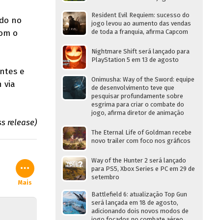
Resident Evil Requiem: sucesso do
do no
jogo levou ao aumento das vendas
com o
de toda a franquia, afirma Capcom
Nightmare Shift será lançado para
PlayStation 5 em 13 de agosto
ntes e
Onimusha: Way of the Sword: equipe
 via
de desenvolvimento teve que
pesquisar profundamente sobre
esgrima para criar o combate do
jogo, afirma diretor de animação
ss release)
The Eternal Life of Goldman recebe
novo trailer com foco nos gráficos
Way of the Hunter 2 será lançado
para PS5, Xbox Series e PC em 29 de
setembro
Mais
Battlefield 6: atualização Top Gun
será lançada em 18 de agosto,
adicionando dois novos modos de
jogo focados no combate aéreo