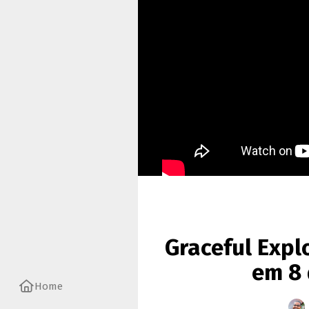
Graceful Expl
em 8 
Home