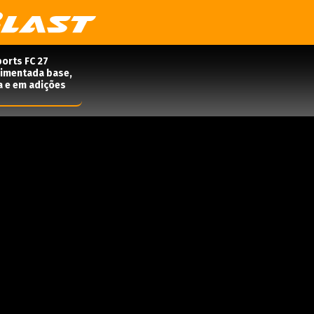
orts FC 27
rimentada base,
a e em adições