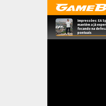
Impressões: EA Sp
mantém a já expe
focando na defes
pontuais