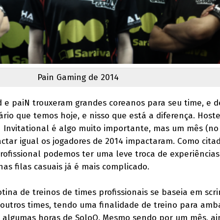
Pain Gaming de 2014
d e paiN trouxeram grandes coreanos para seu time, e 
ário que temos hoje, e nisso que está a diferença. Host
 Invitational é algo muito importante, mas um mês (n
actar igual os jogadores de 2014 impactaram. Como cita
ofissional podemos ter uma leve troca de experiência
as filas casuais já é mais complicado.
otina de treinos de times profissionais se baseia em scr
 outros times, tendo uma finalidade de treino para amb
s, algumas horas de SoloQ. Mesmo sendo por um mês, a