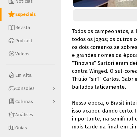
Notícias
Especiais
Revista
Todos os campeonatos, a K
todos os jogos; os outro
Podcast
os dois coreanos se sobre
Vídeos
e grandes nomes da época 
"Tinowns" Sartori eram de
contra Winged. O sul-core
Em Alta
Thúlio "sirT" Carlos, Gab
bailados taticamente.
Consoles
Colunas
Nessa época, o Brasil inte
isso acabou dando certo. 
Análises
importante, na semifinal
mais tarde na final em ci
Guias