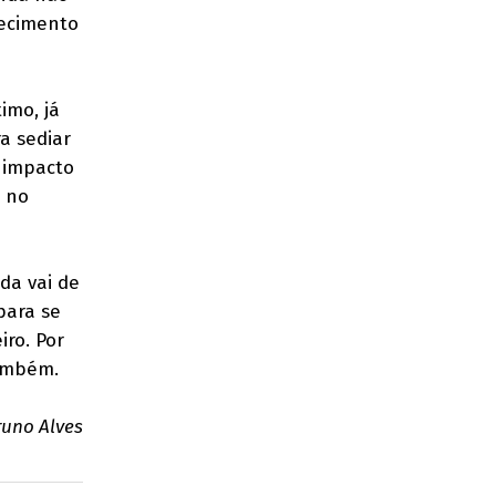
hecimento
imo, já
a sediar
o impacto
l no
ada vai de
para se
iro. Por
também.
runo Alves