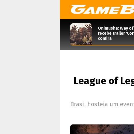
Onimusha: Way of
recebe trailer 'Co
confira
League of Leg
Brasil hosteia um even