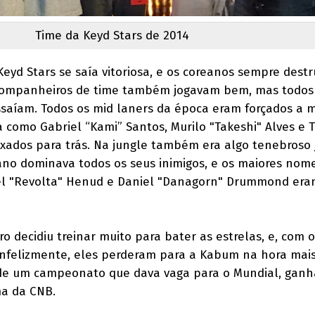
Time da Keyd Stars de 2014
eyd Stars se saía vitoriosa, e os coreanos sempre dest
s companheiros de time também jogavam bem, mas todos 
ssaíam. Todos os mid laners da época eram forçados a 
como Gabriel “Kami” Santos, Murilo "Takeshi" Alves e 
ixados para trás. Na jungle também era algo tenebroso 
ano dominava todos os seus inimigos, e os maiores no
riel "Revolta" Henud e Daniel "Danagorn" Drummond er
iro decidiu treinar muito para bater as estrelas, e, com 
Infelizmente, eles perderam para a Kabum na hora mai
 de um campeonato que dava vaga para o Mundial, ganh
ma da CNB.