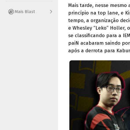
Mais tarde, nesse mesmo a
Mais Blast
princípio na top lane, e K
tempo, a organização decid
e Whesley “Leko” Holler, 
se classificando para a I
paiN acabaram saindo por 
após a derrota para Kabu