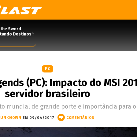
 the Sword
rtando Destinos';
PC
ends (PC): Impacto do MSI 20
servidor brasileiro
to mundial de grande porte e importância para o 
UNKNOWN
EM 09/04/2017
COMENTÁRIOS