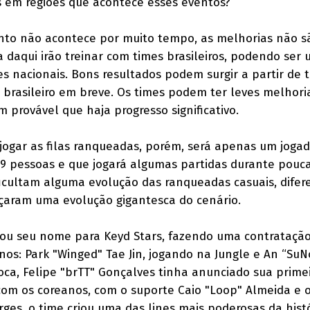
s em regiões que acontece esses eventos?
ento não acontece por muito tempo, as melhorias não s
ora daqui irão treinar com times brasileiros, podendo ser
s nacionais. Bons resultados podem surgir a partir de t
brasileiro em breve. Os times podem ter leves melhori
 provável que haja progresso significativo.
 jogar as filas ranqueadas, porém, será apenas um joga
 pessoas e que jogará algumas partidas durante pouc
ficultam alguma evolução das ranqueadas casuais, difer
çaram uma evolução gigantesca do cenário.
cou seu nome para Keyd Stars, fazendo uma contrataçã
anos: Park "Winged" Tae Jin, jogando na Jungle e An “SuN
oca, Felipe "brTT" Gonçalves tinha anunciado sua primei
com os coreanos, com o suporte Caio "Loop" Almeida e 
ges, o time criou uma das lines mais poderosas da hist