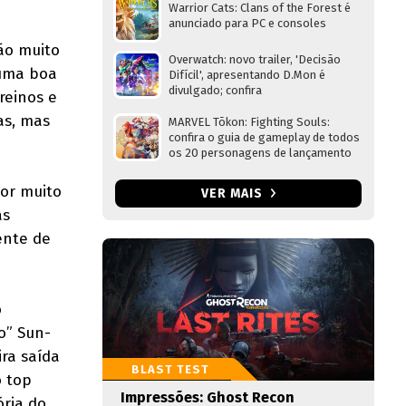
Warrior Cats: Clans of the Forest é
anunciado para PC e consoles
ão muito
Overwatch: novo trailer, 'Decisão
 uma boa
Difícil', apresentando D.Mon é
divulgado; confira
reinos e
as, mas
MARVEL Tōkon: Fighting Souls:
confira o guia de gameplay de todos
os 20 personagens de lançamento
dor muito
VER MAIS
as
ente de
o
o” Sun-
ra saída
BLAST TEST
o top
Impressões: Ghost Recon
ória do