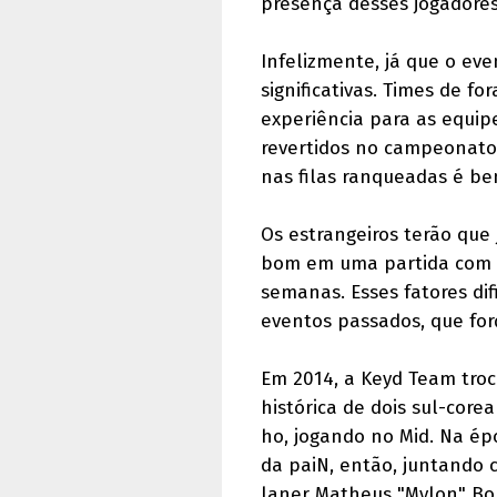
presença desses jogadore
Infelizmente, já que o ev
significativas. Times de f
experiência para as equipe
revertidos no campeonato 
nas filas ranqueadas é bem
Os estrangeiros terão que
bom em uma partida com 9
semanas. Esses fatores di
eventos passados, que for
Em 2014, a Keyd Team tro
histórica de dois sul-core
ho, jogando no Mid. Na ép
da paiN, então, juntando 
laner Matheus "Mylon" Bor