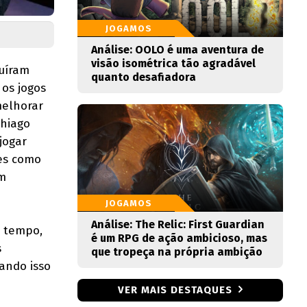
JOGAMOS
Análise: OOLO é uma aventura de
visão isométrica tão agradável
ruíram
quanto desafiadora
os jogos
melhorar
Thiago
jogar
mes como
am
JOGAMOS
Análise: The Relic: First Guardian
o tempo,
é um RPG de ação ambicioso, mas
s
que tropeça na própria ambição
ando isso
VER MAIS DESTAQUES