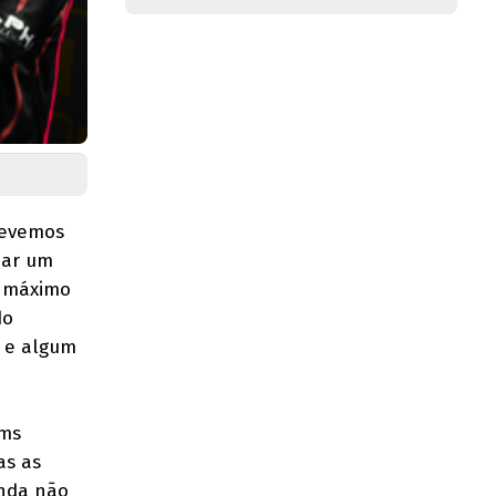
devemos
ear um
o máximo
do
s e algum
ims
as as
inda não