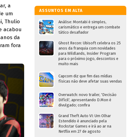
ar, a
ASSUNTOS EM ALTA
 de um
, Thulio
Análise: Montabi é simples,
carismático e entrega um combate
 e acabou
tático desafiador
eanos da
Ghost Recon: Ubisoft celebra os 25
iram fora
anos da franquia com novidades
para Wildlands, Insider Program
para o próximo jogo, descontos e
muito mais
Capcom diz que fim das mídias
físicas não deve afetar suas vendas
Overwatch: novo trailer, 'Decisão
Difícil', apresentando D.Mon é
divulgado; confira
Grand Theft Auto VI: Um Olhar
Estendido é anunciado pela
Rockstar Games e irá ao ar na
Netflix em 27 de agosto