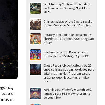
Final Fantasy VII Revelation estará
no Gamescom Opening Night Live
2026
Onimusha: Way of the Sword recebe
trailer 'Cortando Destinos'; confira
ReStory: simulador de conserto de
eletrônicos dos anos 2000 chega ao
Steam
Rainbow Billy: The Book of Fears
recebe demo "Prologue" para PC
Ghost Recon: Ubisoft celebra os 25
anos da franquia com novidades para
Wildlands, Insider Program para o
próximo jogo, descontos e muito
mais
egends,
Moomintroll: Winter’s Warmth será
e todo o
lançado para PS5 e Switch 2 em 18
de setembro
ícios da