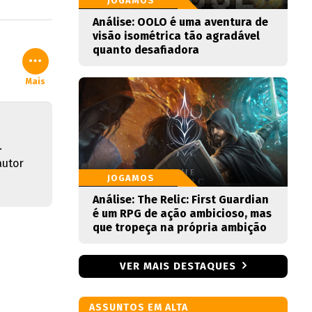
JOGAMOS
Análise: OOLO é uma aventura de
visão isométrica tão agradável
quanto desafiadora
Mais
.
autor
JOGAMOS
Análise: The Relic: First Guardian
é um RPG de ação ambicioso, mas
que tropeça na própria ambição
VER MAIS DESTAQUES
ASSUNTOS EM ALTA