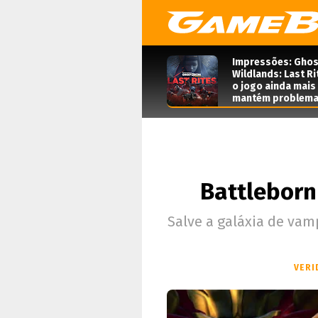
Impressões: Ghos
Wildlands: Last Ri
o jogo ainda mais
mantém problema
Battleborn
Salve a galáxia de va
VERI