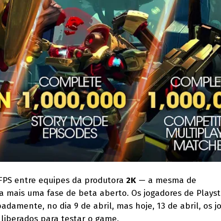
 FPS entre equipes da produtora
2K
— a mesma de
cia mais uma fase de beta aberto. Os jogadores de Playst
damente, no dia 9 de abril, mas hoje, 13 de abril, os j
 liberados para testar o game.