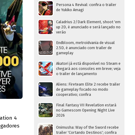
Persona 4 Revival: confira o trailer
de Yukiko Amagi
Caladrius 2/Dark Element, shoot 'em
up 2D, é anunciado e será lançado no
verão
Endbloom, metroidvania de visual
2.5D, é anunciado com trailer de
gameplay
Akatori já está disponível no Steam e
chegará aos consoles em breve; veja
o trailer de lançamento
Aliens: Fireteam Elite 2 recebe trailer
de gameplay focado no modo
cooperativo; confira
Final Fantasy VII Revelation estará
no Gamescom Opening Night Live
2026
ation 4
ogadores
Onimusha: Way of the Sword recebe
trailer 'Cortando Destinos'; confira