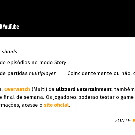
e
shards
 de episódios no modo
Story
 de partidas
multiplayer
Coincidentemente ou não, 
n,
Overwatch
(Multi) da
Blizzard Entertainment
, também
 final de semana. Os jogadores poderão testar o game 
ormações, acesse o
site oficial
.
FONTE: