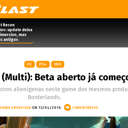
t Recon
tes: update deixa
 imersivo, mas
s antigos
PC
PS4
XBO
 (Multi): Beta aberto já começ
mpiros alienígenas neste game dos mesmos produ
Borderlands.
DIANA ERVASILVA
EM 13/04/2016
COMENTÁRIOS