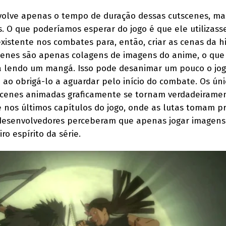
volve apenas o tempo de duração dessas cutscenes, ma
 O que poderíamos esperar do jogo é que ele utilizass
xistente nos combates para, então, criar as cenas da hi
scenes são apenas colagens de imagens do anime, o que
á lendo um mangá. Isso pode desanimar um pouco o jog
 ao obrigá-lo a aguardar pelo início do combate. Os úni
cenes animadas graficamente se tornam verdadeirame
e nos últimos capítulos do jogo, onde as lutas tomam p
 desenvolvedores perceberam que apenas jogar imagens
ro espírito da série.