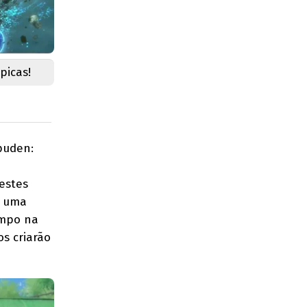
picas!
puden:
estes
m uma
empo na
s criarão