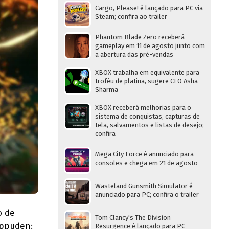
Cargo, Please! é lançado para PC via
Steam; confira ao trailer
Phantom Blade Zero receberá
gameplay em 11 de agosto junto com
a abertura das pré-vendas
XBOX trabalha em equivalente para
troféu de platina, sugere CEO Asha
Sharma
XBOX receberá melhorias para o
sistema de conquistas, capturas de
tela, salvamentos e listas de desejo;
confira
Mega City Force é anunciado para
consoles e chega em 21 de agosto
Wasteland Gunsmith Simulator é
anunciado para PC; confira o trailer
o de
Tom Clancy's The Division
ippuden:
Resurgence é lançado para PC