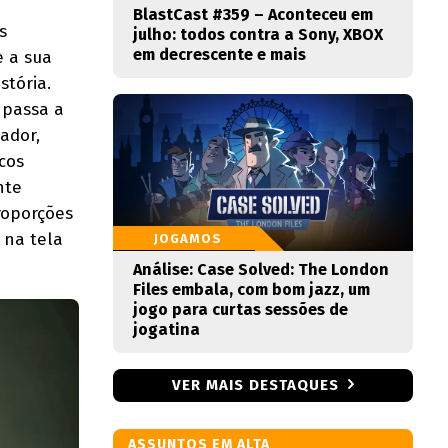
BlastCast #359 – Aconteceu em
s
julho: todos contra a Sony, XBOX
em decrescente e mais
e a sua
stória.
 passa a
ador,
cos
nte
roporções
 na tela
JOGAMOS
Análise: Case Solved: The London
Files embala, com bom jazz, um
jogo para curtas sessões de
jogatina
VER MAIS DESTAQUES
ASSUNTOS EM ALTA