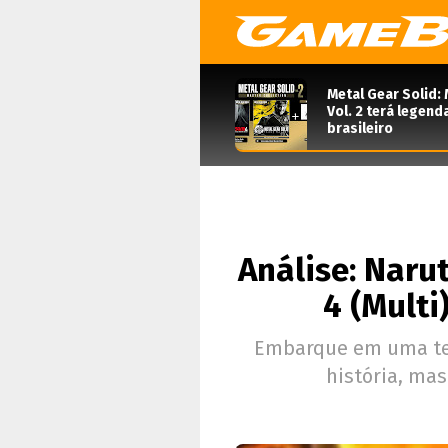
Metal Gear Solid: 
Vol. 2 terá legen
brasileiro
Análise: Naru
4 (Multi
Embarque em uma te
história, ma