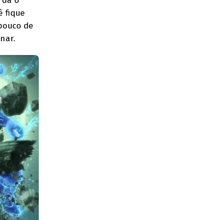
 dá o
ê fique
pouco de
nar.