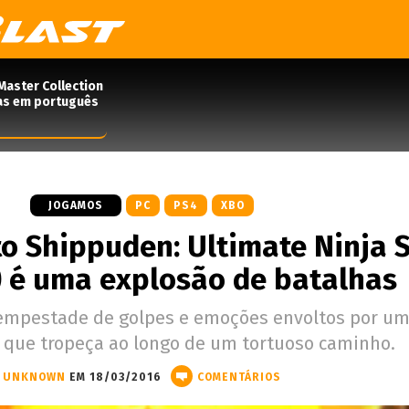
Master Collection
das em português
JOGAMOS
PC
PS4
XBO
to Shippuden: Ultimate Ninja 
) é uma explosão de batalhas
mpestade de golpes e emoções envoltos por um
s que tropeça ao longo de um tortuoso caminho.
UNKNOWN
EM 18/03/2016
COMENTÁRIOS