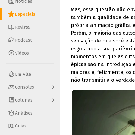
Notícias
Mas, essa questão não en
Especiais
também a qualidade delas.
própria animação gráfica e
Revista
Porém, a maioria das cut
Podcast
sensação de que você est
esgotando a sua paciência
Vídeos
momentos em que as cuts
épicas são na introdução 
maiores e, felizmente, os
Em Alta
não transmitiria o verdadei
Consoles
Colunas
Análises
Guias