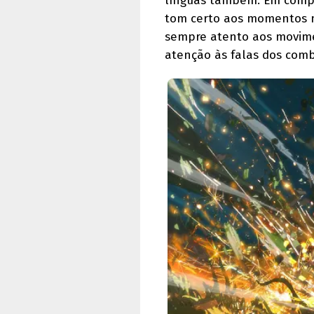
línguas também. Em compe
tom certo aos momentos ma
sempre atento aos movim
atenção às falas dos comb