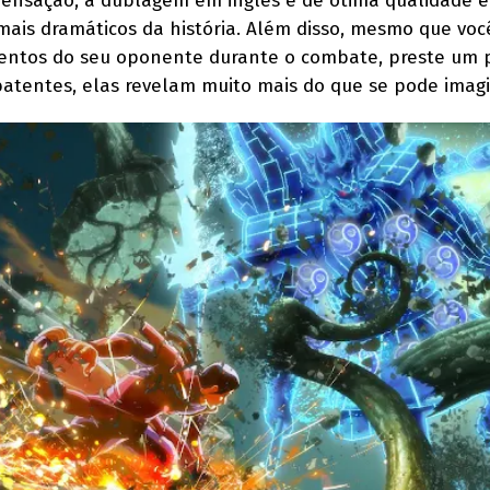
nsação, a dublagem em inglês é de ótima qualidade e
is dramáticos da história. Além disso, mesmo que voc
entos do seu oponente durante o combate, preste um 
atentes, elas revelam muito mais do que se pode imagi