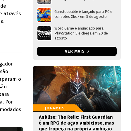
 de
Gunstoppable é lançado para PC e
e através
consoles Xbox em 5 de agosto
 a
Word Game é anunciado para
PlayStation 5 e chega em 20 de
agosto
VER MAIS
ogador
 são
reparam o
são
para
. Por
JOGAMOS
comodados
Análise: The Relic: First Guardian
é um RPG de ação ambicioso, mas
que tropeça na própria ambição