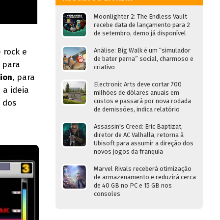
Moonlighter 2: The Endless Vault
recebe data de lançamento para 2
de setembro, demo já disponível
e rock e
Análise: Big Walk é um “simulador
de bater perna” social, charmoso e
 para
criativo
ion
, para
Electronic Arts deve cortar 700
 a ideia
milhões de dólares anuais em
custos e passará por nova rodada
e dos
de demissões, indica relatório
Assassin's Creed: Eric Baptizat,
diretor de AC Valhalla, retorna à
Ubisoft para assumir a direção dos
novos jogos da franquia
Marvel Rivals receberá otimização
de armazenamento e reduzirá cerca
de 40 GB no PC e 15 GB nos
consoles