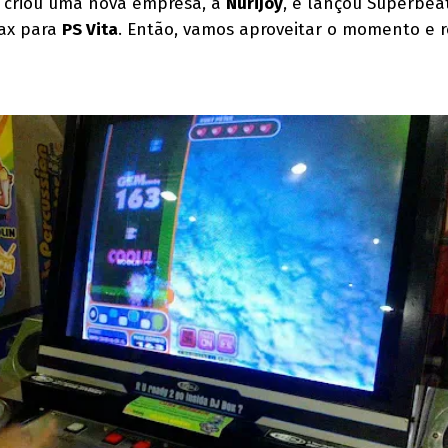
a criou uma nova empresa, a
Nurijoy
, e lançou Superbeat
Max para
PS Vita
. Então, vamos aproveitar o momento e 