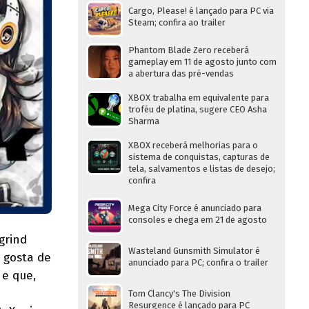
Cargo, Please! é lançado para PC via
Steam; confira ao trailer
Phantom Blade Zero receberá
gameplay em 11 de agosto junto com
a abertura das pré-vendas
XBOX trabalha em equivalente para
troféu de platina, sugere CEO Asha
Sharma
XBOX receberá melhorias para o
sistema de conquistas, capturas de
tela, salvamentos e listas de desejo;
confira
Mega City Force é anunciado para
consoles e chega em 21 de agosto
grind
Wasteland Gunsmith Simulator é
 gosta de
anunciado para PC; confira o trailer
e que,
Tom Clancy's The Division
Resurgence é lançado para PC