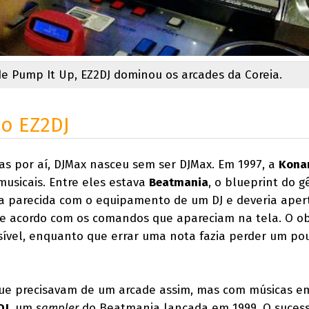
de Pump It Up, EZ2DJ dominou os arcades da Coreia.
 o EZ2DJ
as por aí, DJMax nasceu sem ser DJMax. Em 1997, a
Kona
usicais. Entre eles estava
Beatmania
, o blueprint do g
a parecida com o equipamento de um DJ e deveria aper
 de acordo com os comandos que apareciam na tela. O ob
ssível, enquanto que errar uma nota fazia perder um po
e precisavam de um arcade assim, mas com músicas e
DJ
, um
sampler
do Beatmania lançada em 1999. O sucess