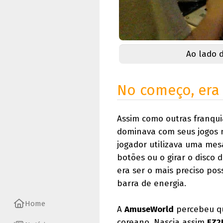
Ao lado 
No começo, era
Assim como outras franqui
dominava com seus jogos m
jogador utilizava uma mes
botões ou o girar o disco
era ser o mais preciso po
barra de energia.
Home
A
AmuseWorld
percebeu qu
coreano. Nascia assim
EZ2