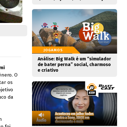
JOGAMOS
Análise: Big Walk é um “simulador
de bater perna” social, charmoso
mi
e criativo
ênero. O
tar os
jetivo
uco da
m
o foi