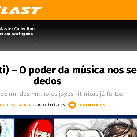
Master Collection
das em português
i) – O poder da música nos s
dedos
 de um dos melhores jogos rítmicos já feitos
NICOLAS TAVARES
EM 24/11/2015
COMENTÁRIOS