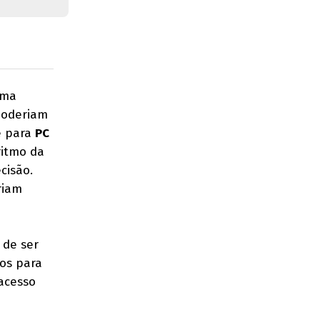
uma
poderiam
e para
PC
ritmo da
cisão.
riam
 de ser
os para
acesso