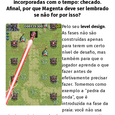
incorporadas com o tempo: checado.
Afinal, por que Magenta deve ser lembrado
se não for por isso?
Pelo seu
level design
.
As fases não são
construídas apenas
para terem um certo
nível de desafio, mas
também para que o
jogador aprenda o que
fazer antes de
efetivamente precisar
fazer. Tomemos como
exemplo a “pedra da
onda”, que é
introduzida na fase da
praia: você não usa