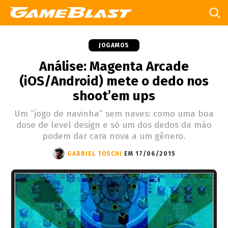
JOGAMOS
Análise: Magenta Arcade
(iOS/Android) mete o dedo nos
shoot’em ups
Um “jogo de navinha” sem naves: como uma boa
dose de level design e só um dos dedos da mão
podem dar cara nova a um gênero.
GABRIEL TOSCHI
EM 17/06/2015