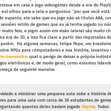
stava em casa e joga videogames desde a era do PlayS
 eu) olhou para a tela e perguntou: “por que você está
ê do espanto, ele sabe que eu jogo não só títulos AAA, c
o sessões retrôs de games que eu já tenha jogado ou nã
é muito feio, e jogos assim em visão lateral são muito ch
 era do 3D, e isso fica claro a partir das impressões d
 porém. Há alguma semanas, Felipe Pepe, um brasileir
sobre RPGs para computadores e sua história, levantou
ite Gamasutra
: qual o perigo de deixar a própria indústr
jogos eletrônicos e, de modo geral, como estamos lidan
 começa da seguinte maneira:
vidado a ministrar uma pequena aula sobe a história d
es para uma sala com cerca de 30 estudantes de gam
erguntando quantos deles haviam jogado
Skyrim
. Todos