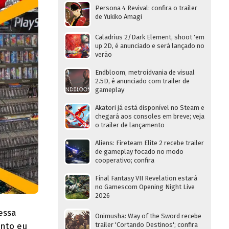
Persona 4 Revival: confira o trailer
de Yukiko Amagi
Caladrius 2/Dark Element, shoot 'em
up 2D, é anunciado e será lançado no
verão
Endbloom, metroidvania de visual
2.5D, é anunciado com trailer de
gameplay
Akatori já está disponível no Steam e
chegará aos consoles em breve; veja
o trailer de lançamento
Aliens: Fireteam Elite 2 recebe trailer
de gameplay focado no modo
cooperativo; confira
Final Fantasy VII Revelation estará
no Gamescom Opening Night Live
2026
essa
Onimusha: Way of the Sword recebe
anto eu
trailer 'Cortando Destinos'; confira