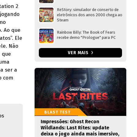
tation 2
ReStory: simulador de conserto de
 jogando
eletrônicos dos anos 2000 chega ao
Steam
omo
o. Ao que
Rainbow Billy: The Book of Fears
atos”. Ele
recebe demo "Prologue" para PC
ele. Não
VER MAIS
o que
 uma
ia ser a
do com
BLAST TEST
os
Impressões: Ghost Recon
e
Wildlands: Last Rites: update
deixa o jogo ainda mais imersivo,