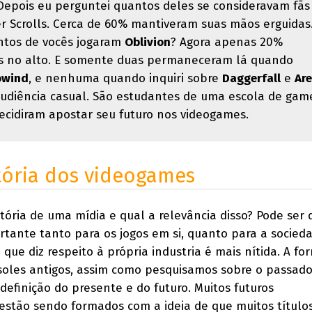
Depois eu perguntei quantos deles se consideravam fãs
er Scrolls. Cerca de 60% mantiveram suas mãos erguidas
ntos de vocês jogaram
Oblivion
? Agora apenas 20%
 no alto. E somente duas permaneceram lá quando
owind
, e nenhuma quando inquiri sobre
Daggerfall
e
Ar
udiência casual. São estudantes de uma escola de gam
ecidiram apostar seu futuro nos videogames.
tória dos videogames
tória de uma mídia e qual a relevância disso? Pode ser di
ortante tanto para os jogos em si, quanto para a socie
que diz respeito à própria industria é mais nítida. A f
nsoles antigos, assim como pesquisamos sobre o passad
definição do presente e do futuro. Muitos futuros
estão sendo formados com a ideia de que muitos título