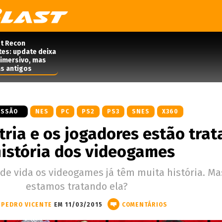
t Recon
tes: update deixa
 imersivo, mas
s antigos
USSÃO
NES
PC
PS2
PS3
SNES
X360
ria e os jogadores estão tra
história dos videogames
de vida os videogames já têm muita história. M
estamos tratando ela?
PEDRO VICENTE
EM 11/03/2015
COMENTÁRIOS