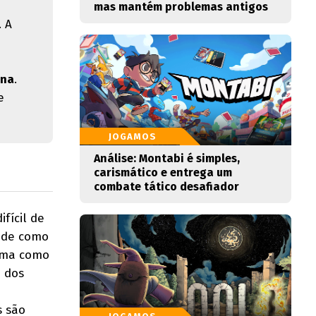
mas mantém problemas antigos
. A
ena
.
e
JOGAMOS
Análise: Montabi é simples,
carismático e entrega um
combate tático desafiador
fícil de
dade como
orma como
o dos
s são