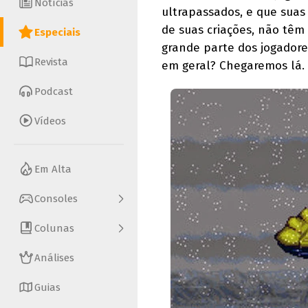
Notícias
ultrapassados, e que suas 
de suas criações, não têm
Especiais
grande parte dos jogador
Revista
em geral? Chegaremos lá.
Podcast
Vídeos
Em Alta
Consoles
Colunas
Análises
Guias