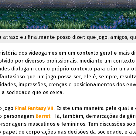
atraso eu finalmente posso dizer: que jogo, amigos, qu
história dos videogames em um contexto geral é mais dif
lvido por diversos profissionais, mediante um contexto 
dades dialogam com o próprio contexto para criar uma o
fantasioso que um jogo possa ser, ele é, sempre, result
alidades, impressões, crenças e posicionamentos dos env
a sociedade que os cerca.
o jogo
Final Fantasy VII
. Existe uma maneira pela qual a
r do personagem
Barret
. Há, também, demarcações de gên
ersonagens masculinos e femininos. Tem discussões sob
o papel de corporações nas decisões da sociedade, e a