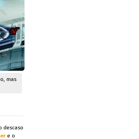
lo, mas
o descaso
aer
e o