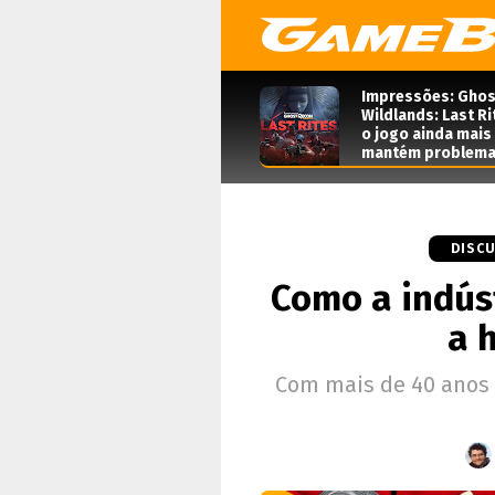
Impressões: Ghos
Wildlands: Last Ri
o jogo ainda mais
mantém problema
DISC
Como a indúst
a 
Com mais de 40 anos 