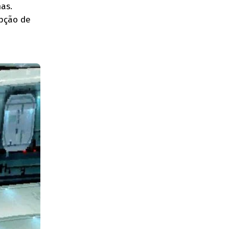
as.
epção de