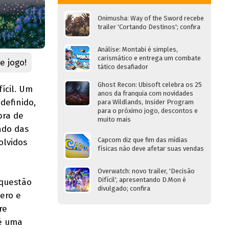
Onimusha: Way of the Sword recebe
trailer 'Cortando Destinos'; confira
Análise: Montabi é simples,
carismático e entrega um combate
e jogo!
tático desafiador
Ghost Recon: Ubisoft celebra os 25
ícil. Um
anos da franquia com novidades
definido,
para Wildlands, Insider Program
para o próximo jogo, descontos e
bra de
muito mais
ado das
Capcom diz que fim das mídias
olvidos
físicas não deve afetar suas vendas
Overwatch: novo trailer, 'Decisão
Difícil', apresentando D.Mon é
 questão
divulgado; confira
ero e
re
té uma