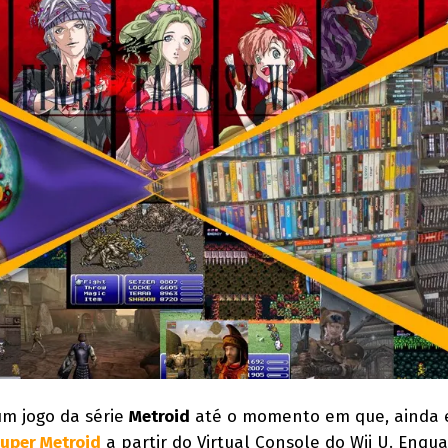
m jogo da série
Metroid
até o momento em que, ainda 
uper Metroid
a partir do Virtual Console do Wii U. Enqu