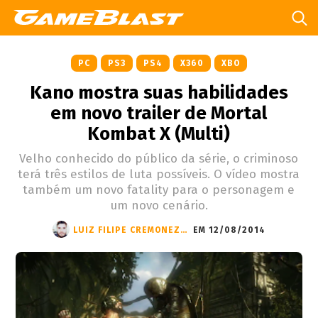
PC
PS3
PS4
X360
XBO
Kano mostra suas habilidades
em novo trailer de Mortal
Kombat X (Multi)
Velho conhecido do público da série, o criminoso
terá três estilos de luta possíveis. O vídeo mostra
também um novo fatality para o personagem e
um novo cenário.
LUIZ FILIPE CREMONEZI DO VALLE
EM 12/08/2014