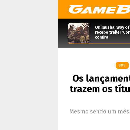
Onimusha: Way of
recebe trailer 'Co
confira
3DS
Os lançament
trazem os tít
Mesmo sendo um mês c