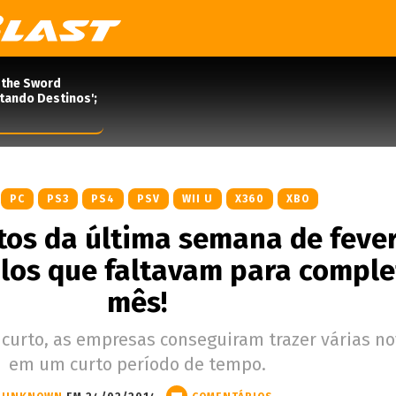
 the Sword
rtando Destinos';
PC
PS3
PS4
PSV
WII U
X360
XBO
os da última semana de fever
ulos que faltavam para comple
mês!
urto, as empresas conseguiram trazer várias n
em um curto período de tempo.