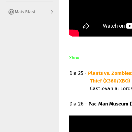
Mais Blast
Xbox
Dia 25 -
Plants vs. Zombie
Thief (X360/XBO) 
Castlevania: Lords of
Dia 26 -
Pac-Man Museum (