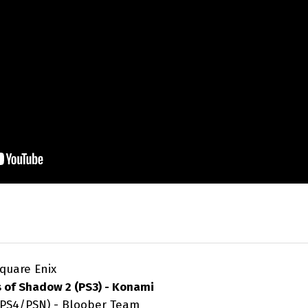
Square Enix
s of Shadow 2 (PS3) - Konami
/PSN) - Bloober Team