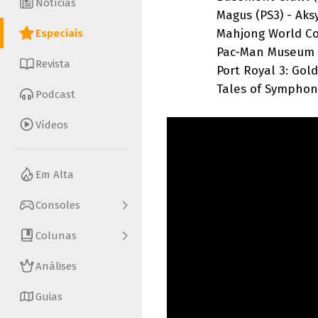
Notícias
Magus (PS3) - Aksy
Mahjong World Contest 
Especiais
Pac-Man Museum (PS3
Revista
Port Royal 3: Gold Edi
Tales of Symphonia Ch
Podcast
Vídeos
Em Alta
Consoles
Colunas
Análises
Guias