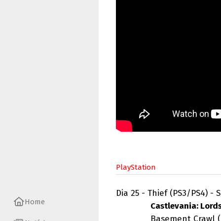
PlayStation
Dia 25 - Thief (PS3/PS4) - 
Home
Castlevania: Lord
Basement Crawl (PS4