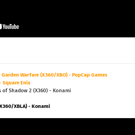
s: Garden Warfare (X360/XBO) - PopCap Games
- Square Enix
 Shadow 2 (X360) - Konami
X360/XBLA) - Konami