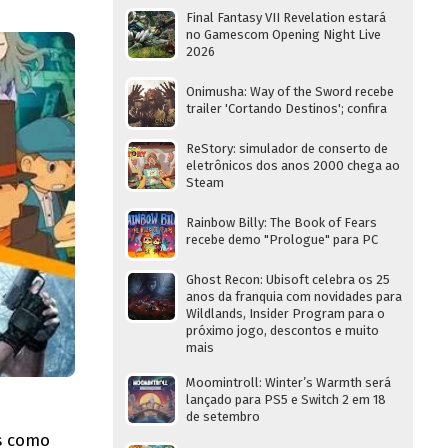
Final Fantasy VII Revelation estará
no Gamescom Opening Night Live
2026
Onimusha: Way of the Sword recebe
trailer 'Cortando Destinos'; confira
ReStory: simulador de conserto de
eletrônicos dos anos 2000 chega ao
Steam
Rainbow Billy: The Book of Fears
recebe demo "Prologue" para PC
Ghost Recon: Ubisoft celebra os 25
anos da franquia com novidades para
Wildlands, Insider Program para o
próximo jogo, descontos e muito
mais
Moomintroll: Winter’s Warmth será
lançado para PS5 e Switch 2 em 18
de setembro
os como