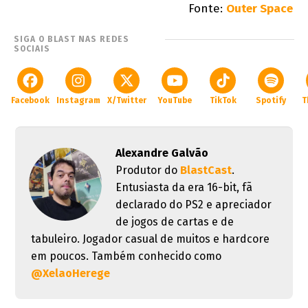
Fonte:
Outer Space
SIGA O BLAST NAS REDES
SOCIAIS
Facebook
Instagram
X/Twitter
YouTube
TikTok
Spotify
T
Alexandre Galvão
Produtor do
BlastCast
.
Entusiasta da era 16-bit, fã
declarado do PS2 e apreciador
de jogos de cartas e de
tabuleiro. Jogador casual de muitos e hardcore
em poucos. Também conhecido como
@XelaoHerege