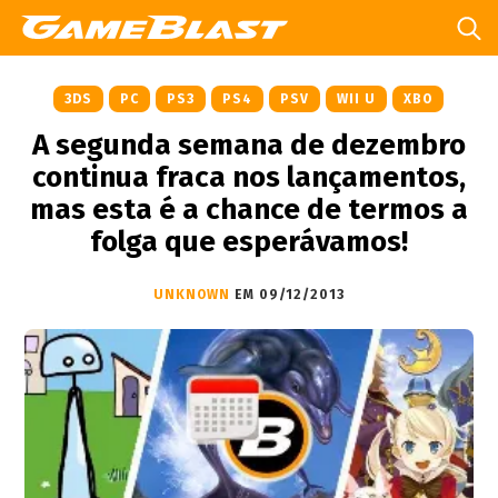
3DS
PC
PS3
PS4
PSV
WII U
XBO
A segunda semana de dezembro
continua fraca nos lançamentos,
mas esta é a chance de termos a
folga que esperávamos!
UNKNOWN
EM 09/12/2013