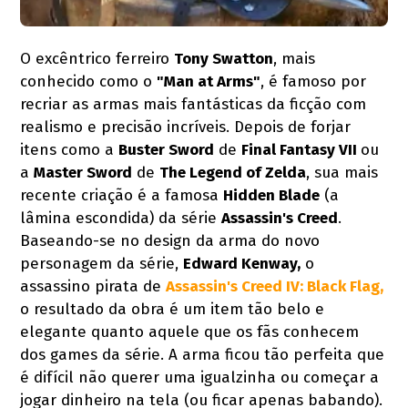
O excêntrico ferreiro
Tony Swatton
, mais
conhecido como o
"Man at Arms"
, é famoso por
recriar as armas mais fantásticas da ficção com
realismo e precisão incríveis. Depois de forjar
itens como a
Buster Sword
de
Final Fantasy VII
ou
a
Master Sword
de
The Legend of Zelda
, sua mais
recente criação é a famosa
Hidden Blade
(a
lâmina escondida) da série
Assassin's Creed
.
Baseando-se no design da arma do novo
personagem da série,
Edward Kenway,
o
assassino pirata de
Assassin's Creed IV: Black Flag,
o resultado da obra é um item tão belo e
elegante quanto aquele que os fãs conhecem
dos games da série. A arma ficou tão perfeita que
é difícil não querer uma igualzinha ou começar a
jogar dinheiro na tela (ou ficar apenas babando).