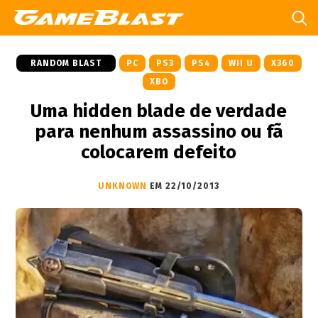
RANDOM BLAST
PC
PS3
PS4
WII U
X360
XBO
Uma hidden blade de verdade
para nenhum assassino ou fã
colocarem defeito
UNKNOWN
EM 22/10/2013