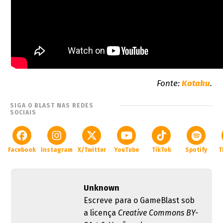
Fonte:
Kotaku
.
SIGA O BLAST NAS REDES
SOCIAIS
Facebook
Instagram
X/Twitter
YouTube
TikTok
Spotify
T
Unknown
Escreve para o GameBlast sob
a licença
Creative Commons BY-