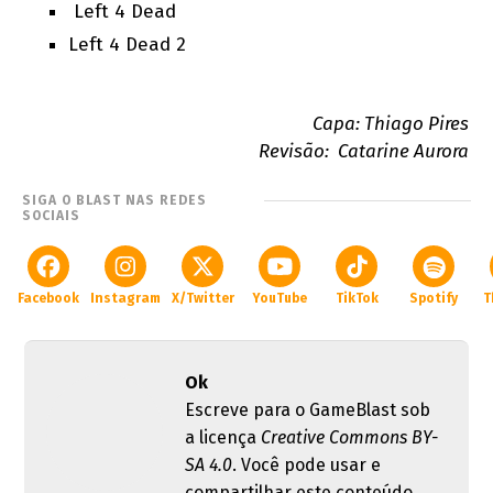
Left 4 Dead
Left 4 Dead 2
Capa: Thiago Pires
Revisão: Catarine Aurora
SIGA O BLAST NAS REDES
SOCIAIS
Facebook
Instagram
X/Twitter
YouTube
TikTok
Spotify
T
Ok
Escreve para o GameBlast sob
a licença
Creative Commons BY-
SA 4.0
. Você pode usar e
compartilhar este conteúdo