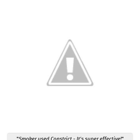
"
Smoker used Constrict - It's super effective!
"