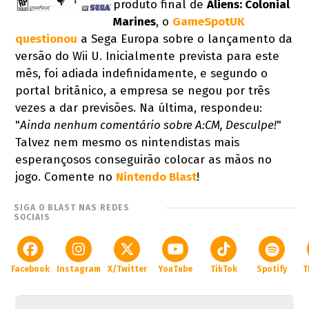
produto final de
Aliens: Colonial
Marines
, o
GameSpotUK
questionou
a Sega Europa sobre o lançamento da
versão do Wii U. Inicialmente prevista para este
mês, foi adiada indefinidamente, e segundo o
portal britânico, a empresa se negou por três
vezes a dar previsões. Na última, respondeu:
"
Ainda nenhum comentário sobre A:CM, Desculpe!
"
Talvez nem mesmo os nintendistas mais
esperançosos conseguirão colocar as mãos no
jogo. Comente no
Nintendo Blast
!
SIGA O BLAST NAS REDES
SOCIAIS
Facebook
Instagram
X/Twitter
YouTube
TikTok
Spotify
T