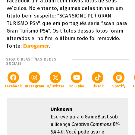
Facebook um álbum com novas fotos de seus
veículos. No entanto, algumas delas tinham um
título bem suspeito: "SCANSIONE PER GRAN
TURISMO PS4", que em português seria "scan para
Gran Turismo PS4". Os títulos dessas fotos foram
alterados e, no fim, o álbum todo foi removido.
Fonte:
Eurogamer
.
SIGA O BLAST NAS REDES
SOCIAIS
Facebook
Instagram
X/Twitter
YouTube
TikTok
Spotify
T
Unknown
Escreve para o GameBlast sob
a licença
Creative Commons BY-
SA 4.0
. Você pode usar e