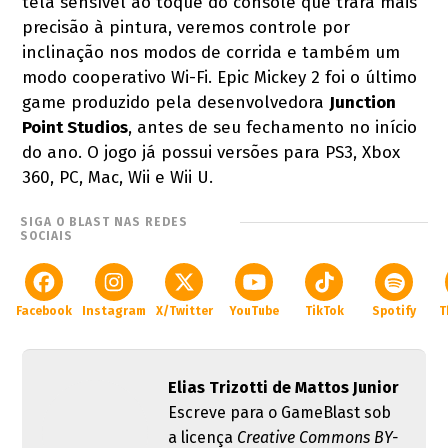
tela sensível ao toque do console que trará mais
precisão à pintura, veremos controle por
inclinação nos modos de corrida e também um
modo cooperativo Wi-Fi. Epic Mickey 2 foi o último
game produzido pela desenvolvedora
Junction
Point Studios
, antes de seu fechamento no início
do ano. O jogo já possui versões para PS3, Xbox
360, PC, Mac, Wii e Wii U.
SIGA O BLAST NAS REDES
SOCIAIS
Facebook
Instagram
X/Twitter
YouTube
TikTok
Spotify
T
Elias Trizotti de Mattos Junior
Escreve para o GameBlast sob
a licença
Creative Commons BY-