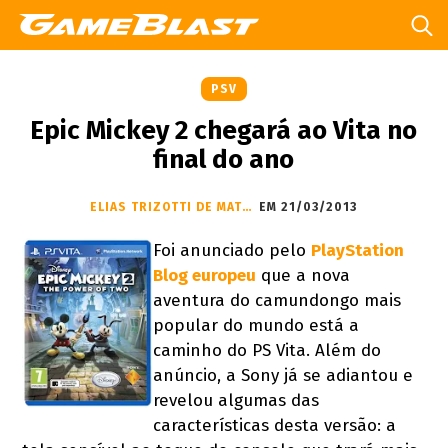
PSV
Epic Mickey 2 chegará ao Vita no
final do ano
ELIAS TRIZOTTI DE MATTOS JUNIOR
EM 21/03/2013
Foi anunciado pelo
PlayStation
Blog europeu
que a nova
aventura do camundongo mais
popular do mundo está a
caminho do PS Vita. Além do
anúncio, a Sony já se adiantou e
revelou algumas das
características desta versão: a