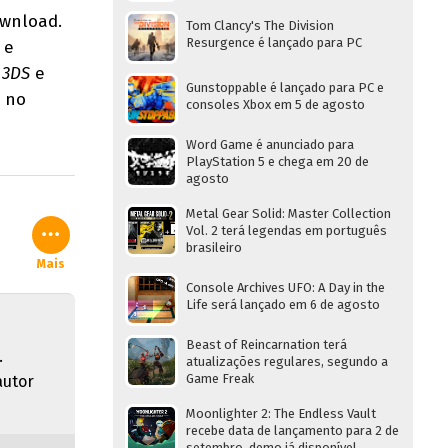
ownload.
Tom Clancy's The Division
Resurgence é lançado para PC
e
e
3DS
e
Gunstoppable é lançado para PC e
s no
consoles Xbox em 5 de agosto
Word Game é anunciado para
PlayStation 5 e chega em 20 de
agosto
Metal Gear Solid: Master Collection
Vol. 2 terá legendas em português
brasileiro
Mais
Console Archives UFO: A Day in the
Life será lançado em 6 de agosto
Beast of Reincarnation terá
.
atualizações regulares, segundo a
Game Freak
autor
Moonlighter 2: The Endless Vault
recebe data de lançamento para 2 de
setembro, demo já disponível