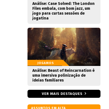
Análise: Case Solved: The London
Files embala, com bom jazz, um
jogo para curtas sessões de
jogatina
JOGAMOS
Análise: Beast of Reincarnation é
uma imersiva polinização de
ideias familiares
VER MAIS DESTAQUES
ASSUNTOS EM ALTA