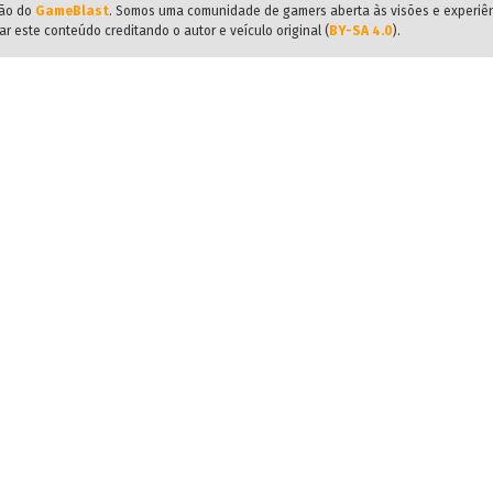
ião do
GameBlast
. Somos uma comunidade de gamers aberta às visões e experiê
r este conteúdo creditando o autor e veículo original (
BY-SA 4.0
).