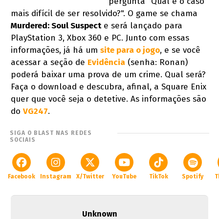
pergunta "Qual é o caso
mais difícil de ser resolvido?". O game se chama
Murdered: Soul Suspect
e será lançado para
PlayStation 3, Xbox 360 e PC. Junto com essas
informações, já há um
site para o jogo
, e se você
acessar a seção de
Evidência
(senha: Ronan)
poderá baixar uma prova de um crime. Qual será?
Faça o download e descubra, afinal, a Square Enix
quer que você seja o detetive. As informações são
do
VG247
.
SIGA O BLAST NAS REDES
SOCIAIS
Facebook
Instagram
X/Twitter
YouTube
TikTok
Spotify
T
Unknown