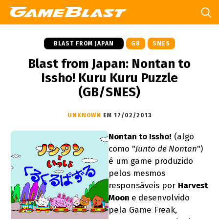
BLAST FROM JAPAN
GB
SNES
Blast from Japan: Nontan to
Issho! Kuru Kuru Puzzle
(GB/SNES)
UNKNOWN
EM 17/02/2013
Nontan to Issho!
(algo
como "
Junto de Nontan
")
é um game produzido
pelos mesmos
responsáveis por
Harvest
Moon
e
desenvolvido
pela Game Freak,