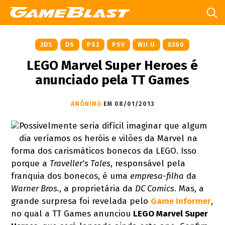
3DS
DS
PS3
PSV
WII U
X360
LEGO Marvel Super Heroes é
anunciado pela TT Games
ANÔNIMO
EM 08/01/2013
Possivelmente seria difícil imaginar que algum
dia veríamos os heróis e vilões da Marvel na
forma dos carismáticos bonecos da LEGO. Isso
porque a
Traveller's Tales
, responsável pela
franquia dos bonecos, é uma
empresa-filha
da
Warner Bros.
, a proprietária da
DC Comics
. Mas, a
grande surpresa foi revelada pelo
Game Informer
,
no qual a TT Games anunciou
LEGO Marvel Super