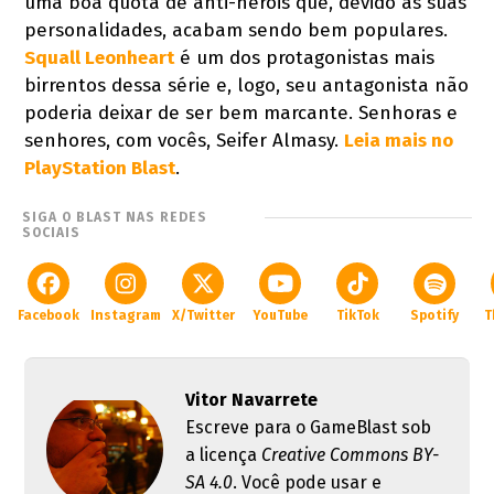
uma boa quota de anti-heróis que, devido as suas
personalidades, acabam sendo bem populares.
Squall Leonheart
é um dos protagonistas mais
birrentos dessa série e, logo, seu antagonista não
poderia deixar de ser bem marcante. Senhoras e
senhores, com vocês, Seifer Almasy.
Leia mais no
PlayStation Blast
.
SIGA O BLAST NAS REDES
SOCIAIS
Facebook
Instagram
X/Twitter
YouTube
TikTok
Spotify
T
Vitor Navarrete
Escreve para o GameBlast sob
a licença
Creative Commons BY-
SA 4.0
. Você pode usar e