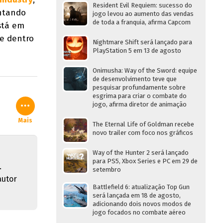
Resident Evil Requiem: sucesso do
entando
jogo levou ao aumento das vendas
de toda a franquia, afirma Capcom
está em
re dentro
Nightmare Shift será lançado para
PlayStation 5 em 13 de agosto
Onimusha: Way of the Sword: equipe
de desenvolvimento teve que
pesquisar profundamente sobre
esgrima para criar o combate do
jogo, afirma diretor de animação
Mais
The Eternal Life of Goldman recebe
novo trailer com foco nos gráficos
Way of the Hunter 2 será lançado
para PS5, Xbox Series e PC em 29 de
.
setembro
autor
Battlefield 6: atualização Top Gun
será lançada em 18 de agosto,
adicionando dois novos modos de
jogo focados no combate aéreo