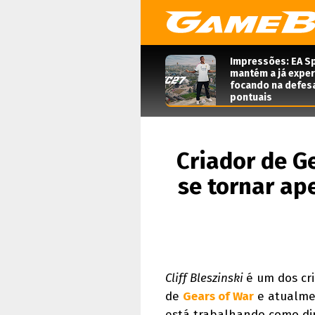
Impressões: EA Sp
mantém a já expe
focando na defes
pontuais
Criador de G
se tornar a
Cliff Bleszinski
é um dos cr
de
Gears of War
e atualme
está trabalhando como dir