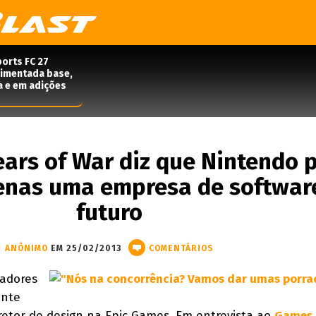
orts FC 27
rimentada base,
a e em adições
ears of War diz que Nintendo 
penas uma empresa de softwar
futuro
ANÔNIMO
EM 25/02/2013
COMENTÁRIOS
iadores
nte
etor de design na Epic Games. Em entrevista ao
Games 